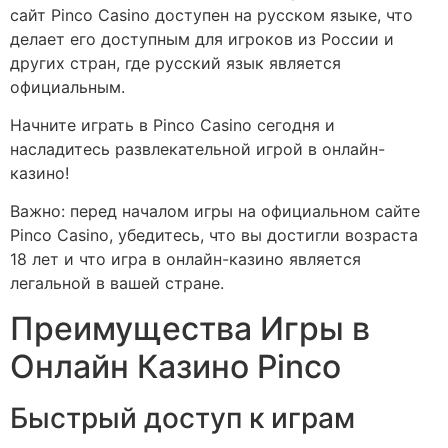
сайт Pinco Casino доступен на русском языке, что
делает его доступным для игроков из России и
других стран, где русский язык является
официальным.
Начните играть в Pinco Casino сегодня и
насладитесь развлекательной игрой в онлайн-
казино!
Важно: перед началом игры на официальном сайте
Pinco Casino, убедитесь, что вы достигли возраста
18 лет и что игра в онлайн-казино является
легальной в вашей стране.
Преимущества Игры в
Онлайн Казино Pinco
Быстрый доступ к играм