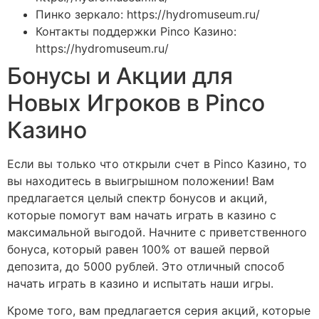
Пинко зеркало: https://hydromuseum.ru/
Контакты поддержки Pinco Казино:
https://hydromuseum.ru/
Бонусы и Акции для
Новых Игроков в Pinco
Казино
Если вы только что открыли счет в Pinco Казино, то
вы находитесь в выигрышном положении! Вам
предлагается целый спектр бонусов и акций,
которые помогут вам начать играть в казино с
максимальной выгодой. Начните с приветственного
бонуса, который равен 100% от вашей первой
депозита, до 5000 рублей. Это отличный способ
начать играть в казино и испытать наши игры.
Кроме того, вам предлагается серия акций, которые