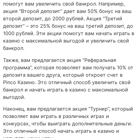
помогут вам увеличить свой банкрол. Например,
акция “Второй депозит” дает вам 50% бонус на ваш
второй депозит, до 2000 рублей. Акция “Третий
депозит” – это 25% бонус на ваш третий депозит, до
1000 рублей. Эти акции помогут вам начать играть в
казино с максимальной выгодой и увеличить свой
банкрол.
Также, вам предлагается акция “Реферальная
программа”, которая позволяет вам получать 10% от
депозита вашего друга, который откроет счет в
Pinco Казино. Это отличный способ увеличить свой
банкрол и начать играть в казино с максимальной
выгодой.
Наконец, вам предлагается акция “Турнир”, который
позволяет вам играть в различных играх и
конкурсах, чтобы выиграть дополнительные деньги.
Это отличный способ начать играть в казино и