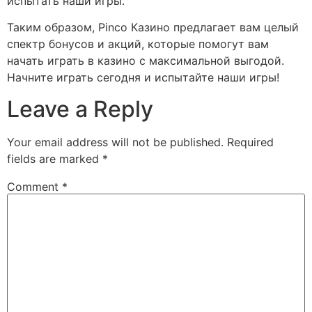
испытать наши игры.
Таким образом, Pinco Казино предлагает вам целый
спектр бонусов и акций, которые помогут вам
начать играть в казино с максимальной выгодой.
Начните играть сегодня и испытайте наши игры!
Leave a Reply
Your email address will not be published.
Required
fields are marked
*
Comment
*