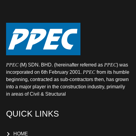
PPEC
(M) SDN. BHD. (hereinafter referred as
PPEC
) was
incorporated on 6th February 2001.
PPEC
from its humble
beginning, contracted as sub-contractors then, has grown
into a major player in the construction industry, primarily
in areas of Civil & Structural
QUICK LINKS
HOME