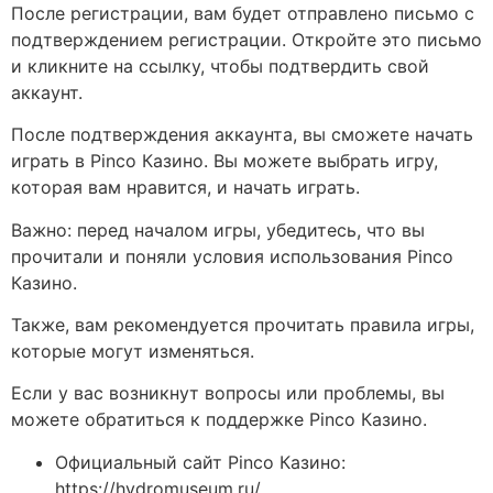
После регистрации, вам будет отправлено письмо с
подтверждением регистрации. Откройте это письмо
и кликните на ссылку, чтобы подтвердить свой
аккаунт.
После подтверждения аккаунта, вы сможете начать
играть в Pinco Казино. Вы можете выбрать игру,
которая вам нравится, и начать играть.
Важно: перед началом игры, убедитесь, что вы
прочитали и поняли условия использования Pinco
Казино.
Также, вам рекомендуется прочитать правила игры,
которые могут изменяться.
Если у вас возникнут вопросы или проблемы, вы
можете обратиться к поддержке Pinco Казино.
Официальный сайт Pinco Казино:
https://hydromuseum.ru/