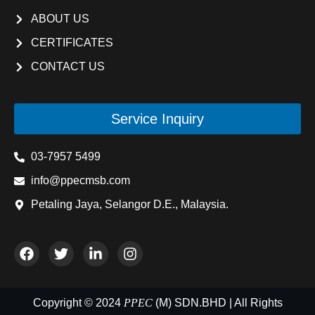
ABOUT US
CERTIFICATES
CONTACT US
Service Inquiry
03-7957 5499
info@ppecmsb.com
Petaling Jaya, Selangor D.E., Malaysia.
Copyright © 2024
PPEC
(M) SDN.BHD | All Rights