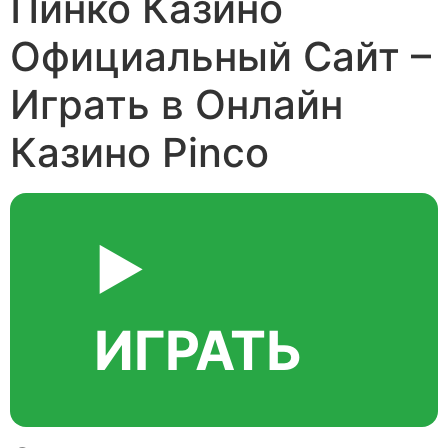
Пинко Казино
Официальный Сайт –
Играть в Онлайн
Казино Pinco
▶️
ИГРАТЬ