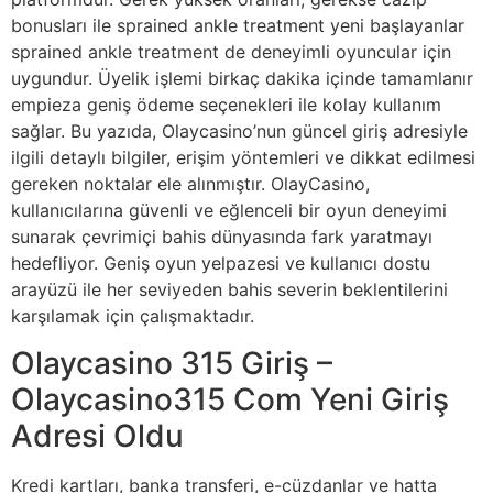
bonusları ile sprained ankle treatment yeni başlayanlar
sprained ankle treatment de deneyimli oyuncular için
uygundur. Üyelik işlemi birkaç dakika içinde tamamlanır
empieza geniş ödeme seçenekleri ile kolay kullanım
sağlar. Bu yazıda, Olaycasino’nun güncel giriş adresiyle
ilgili detaylı bilgiler, erişim yöntemleri ve dikkat edilmesi
gereken noktalar ele alınmıştır. OlayCasino,
kullanıcılarına güvenli ve eğlenceli bir oyun deneyimi
sunarak çevrimiçi bahis dünyasında fark yaratmayı
hedefliyor. Geniş oyun yelpazesi ve kullanıcı dostu
arayüzü ile her seviyeden bahis severin beklentilerini
karşılamak için çalışmaktadır.
Olaycasino 315 Giriş –
Olaycasino315 Com Yeni Giriş
Adresi Oldu
Kredi kartları, banka transferi, e-cüzdanlar ve hatta