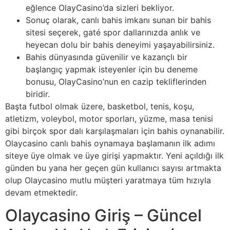
eğlence OlayCasino’da sizleri bekliyor.
Sonuç olarak, canlı bahis imkanı sunan bir bahis
sitesi seçerek, gaté spor dallarınızda anlık ve
heyecan dolu bir bahis deneyimi yaşayabilirsiniz.
Bahis dünyasında güvenilir ve kazançlı bir
başlangıç yapmak isteyenler için bu deneme
bonusu, OlayCasino’nun en cazip tekliflerinden
biridir.
Başta futbol olmak üzere, basketbol, tenis, koşu,
atletizm, voleybol, motor sporları, yüzme, masa tenisi
gibi birçok spor dalı karşılaşmaları için bahis oynanabilir.
Olaycasino canlı bahis oynamaya başlamanın ilk adımı
siteye üye olmak ve üye girişi yapmaktır. Yeni açıldığı ilk
günden bu yana her geçen gün kullanıcı sayısı artmakta
olup Olaycasino mutlu müşteri yaratmaya tüm hızıyla
devam etmektedir.
Olaycasino Giriş – Güncel