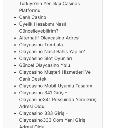
Türkiye’nin Yenilikçi Casinos
Platformu
Canlı Casino
Üyelik Hesabımı Nasıl
Güncelleyebilirim?
Alternatif Olaycasino Adresi
Olaycasino Tombala
Olaycasino Nasıl Bahis Yapılır?
Olaycasino Slot Oyunları
Güncel Olaycasino Yolu
Olaycasino Müşteri Hizmetleri Ve
Canlı Destek
Olaycasino Mobil Uyumlu Tasarım
Olaycasino 341 Giriş –
Olaycasino341 Possuindo Yeni Giriş
Adresi Oldu
Olaycasino 333 Giriş –
Olaycasino333 Com Yeni Giriş
Adresi Oldu