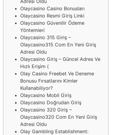
Adresi Oldu
Olaycasino Casino Bonusları
Olaycasino Resmi Giriş Linki
Olaycasino Güvenilir Ödeme
Yöntemleri
Olaycasino 315 Giriş –
Olaycasino315 Com En Yeni Giriş
Adresi Oldu
Olaycasino Giriş – Güncel Adres Ve
Hızlı Erişim (
Olay Casino Freebet Ve Deneme
Bonusu Fırsatlarını Kimler
Kullanabiliyor?
Olaycasino Mobil Giriş
Olaycasino Doğrudan Giriş
Olaycasino 320 Giriş –
Olaycasino320 Com En Yeni Giriş
Adresi Oldu
Olay Gambling Establishment: