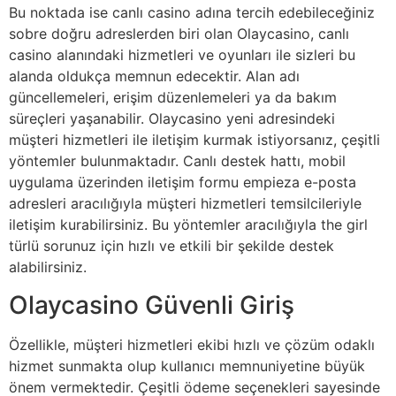
Bu noktada ise canlı casino adına tercih edebileceğiniz
sobre doğru adreslerden biri olan Olaycasino, canlı
casino alanındaki hizmetleri ve oyunları ile sizleri bu
alanda oldukça memnun edecektir. Alan adı
güncellemeleri, erişim düzenlemeleri ya da bakım
süreçleri yaşanabilir. Olaycasino yeni adresindeki
müşteri hizmetleri ile iletişim kurmak istiyorsanız, çeşitli
yöntemler bulunmaktadır. Canlı destek hattı, mobil
uygulama üzerinden iletişim formu empieza e-posta
adresleri aracılığıyla müşteri hizmetleri temsilcileriyle
iletişim kurabilirsiniz. Bu yöntemler aracılığıyla the girl
türlü sorunuz için hızlı ve etkili bir şekilde destek
alabilirsiniz.
Olaycasino Güvenli Giriş
Özellikle, müşteri hizmetleri ekibi hızlı ve çözüm odaklı
hizmet sunmakta olup kullanıcı memnuniyetine büyük
önem vermektedir. Çeşitli ödeme seçenekleri sayesinde