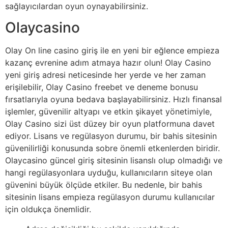
sağlayıcılardan oyun oynayabilirsiniz.
Olaycasino
Olay On line casino giriş ile en yeni bir eğlence empieza
kazanç evrenine adım atmaya hazır olun! Olay Casino
yeni giriş adresi neticesinde her yerde ve her zaman
erişilebilir, Olay Casino freebet ve deneme bonusu
fırsatlarıyla oyuna bedava başlayabilirsiniz. Hızlı finansal
işlemler, güvenilir altyapı ve etkin şikayet yönetimiyle,
Olay Casino sizi üst düzey bir oyun platformuna davet
ediyor. Lisans ve regülasyon durumu, bir bahis sitesinin
güvenilirliği konusunda sobre önemli etkenlerden biridir.
Olaycasino güncel giriş sitesinin lisanslı olup olmadığı ve
hangi regülasyonlara uyduğu, kullanıcıların siteye olan
güvenini büyük ölçüde etkiler. Bu nedenle, bir bahis
sitesinin lisans empieza regülasyon durumu kullanıcılar
için oldukça önemlidir.