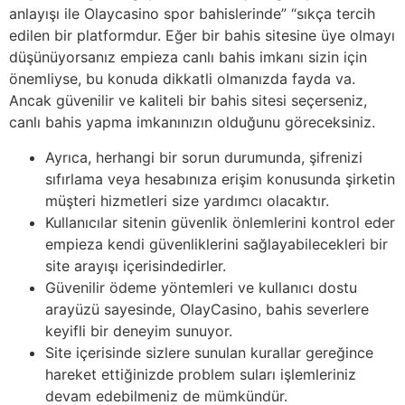
anlayışı ile Olaycasino spor bahislerinde” “sıkça tercih
edilen bir platformdur. Eğer bir bahis sitesine üye olmayı
düşünüyorsanız empieza canlı bahis imkanı sizin için
önemliyse, bu konuda dikkatli olmanızda fayda va.
Ancak güvenilir ve kaliteli bir bahis sitesi seçerseniz,
canlı bahis yapma imkanınızın olduğunu göreceksiniz.
Ayrıca, herhangi bir sorun durumunda, şifrenizi
sıfırlama veya hesabınıza erişim konusunda şirketin
müşteri hizmetleri size yardımcı olacaktır.
Kullanıcılar sitenin güvenlik önlemlerini kontrol eder
empieza kendi güvenliklerini sağlayabilecekleri bir
site arayışı içerisindedirler.
Güvenilir ödeme yöntemleri ve kullanıcı dostu
arayüzü sayesinde, OlayCasino, bahis severlere
keyifli bir deneyim sunuyor.
Site içerisinde sizlere sunulan kurallar gereğince
hareket ettiğinizde problem suları işlemleriniz
devam edebilmeniz de mümkündür.