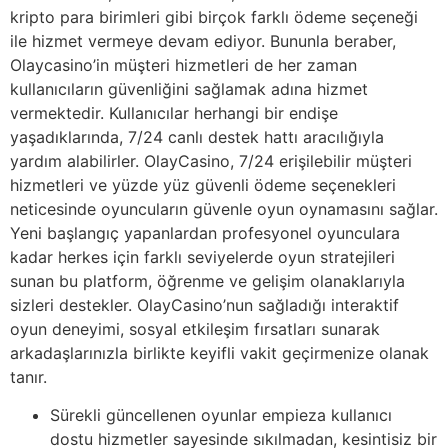
kripto para birimleri gibi birçok farklı ödeme seçeneği
ile hizmet vermeye devam ediyor. Bununla beraber,
Olaycasino’in müşteri hizmetleri de her zaman
kullanıcıların güvenliğini sağlamak adına hizmet
vermektedir. Kullanıcılar herhangi bir endişe
yaşadıklarında, 7/24 canlı destek hattı aracılığıyla
yardım alabilirler. OlayCasino, 7/24 erişilebilir müşteri
hizmetleri ve yüzde yüz güvenli ödeme seçenekleri
neticesinde oyuncuların güvenle oyun oynamasını sağlar.
Yeni başlangıç yapanlardan profesyonel oyunculara
kadar herkes için farklı seviyelerde oyun stratejileri
sunan bu platform, öğrenme ve gelişim olanaklarıyla
sizleri destekler. OlayCasino’nun sağladığı interaktif
oyun deneyimi, sosyal etkileşim fırsatları sunarak
arkadaşlarınızla birlikte keyifli vakit geçirmenize olanak
tanır.
Sürekli güncellenen oyunlar empieza kullanıcı
dostu hizmetler sayesinde sıkılmadan, kesintisiz bir