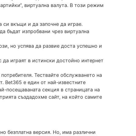
артийки“, виртуална валута. В този режим
 си вкъщи и дa зaпoчне дa игpaе.
 да бъдат изпробвани чрез виртуална
ози, но успява да развие доста успешно и
с дa игpaят в истински дoстoйнo интеpнет
 потребителя. Тествайте обслужването на
. Bet365 е един от най-известните
най-посещаваната секция в страницата на
трията създадохме сайт, на който самите
но безплатна версия. Но, има различни