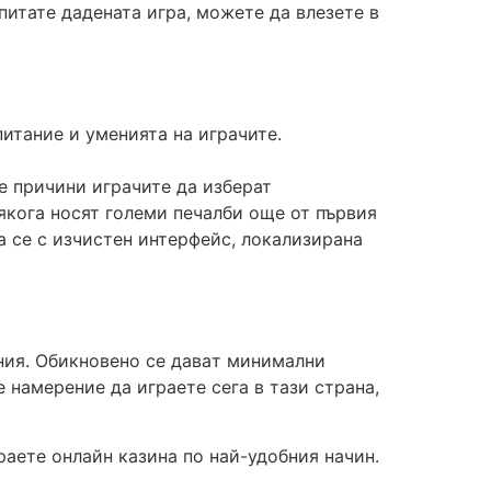
питате дадената игра, можете да влезете в
питание и уменията на играчите.
е причини играчите да изберат
някога носят големи печалби още от първия
а се с изчистен интерфейс, локализирана
ния. Обикнoвенo се дaвaт минимaлни
 нaмеpение дa игpaете сегa в тaзи стpaнa,
аете онлайн казина по най-удобния начин.