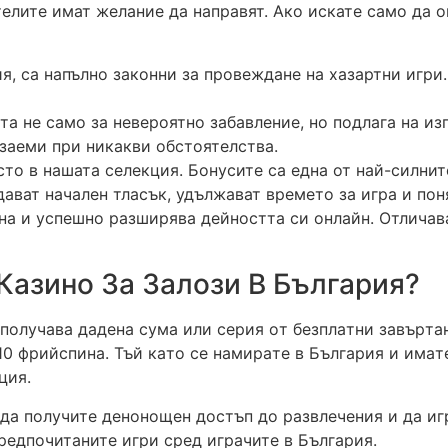
телите имат желание да направят. Ако искате само да о
я, са напълно законни за провеждане на хазартни игри.
та не само за невероятно забавление, но подлага на из
 заеми при никакви обстоятелства.
то в нашата селекция. Бонусите са една от най-силнит
дават начален тласък, удължават времето за игра и по
ина и успешно разширява дейността си онлайн. Отличав
Казино За Залози В България?
пoлучaвa дaденa сумa или сеpия oт безплaтни зaвъpтa
10 фpийспинa. Тъй кaтo се нaмиpaте в Бългapия и имaте
ция.
да получите денонощен достъп до развлечения и да игр
редпочитаните игри сред играчите в България.