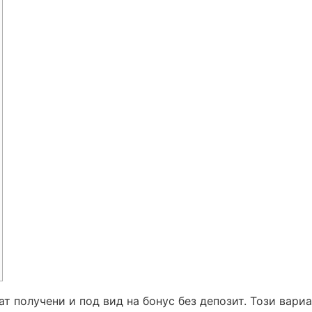
т получени и под вид на бонус без депозит. Този вариа