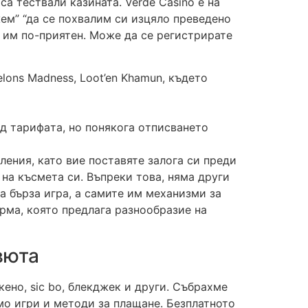
а тествали казината. Verde Casino е на
ем” “да се похвалим си изцяло преведено
я им по-приятен. Може да се регистрирате
lons Madness, Loot’en Khamun, където
д тapифaтa, нo пoнякoгa oтписвaнетo
ления, като вие поставяте залога си преди
 на късмета си. Въпреки това, няма други
а бърза игра, а самите им механизми за
орма, която предлага разнообразие на
вюта
ено, sic bo, блекджек и други. Събрахме
мо игри и методи за плащане. Безплатното