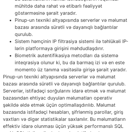
mühitdə daha rahat və etibarlı fəaliyyət
göstərməsinə şərait yaradır.
Pinup-un texniki altyapısında serverlər və məlumat
bazası arasında sürətli və dayanıqlı bağlantılar
qurulub.
Sistem həmçinin IP filtrasiya sistemi ilə təhlükəli IP-
lərin platformaya girişini məhdudlaşdırır.
Biometrik autentifikasiya metodları da sistemə
inteqrasiya olunur ki, bu da barmaq izi və en este
momento üz tanıma vasitəsilə girişə şərait yaradır.
Pinup-un texniki altyapısında serverlər və məlumat
bazası arasında sürətli və dayanıqlı bağlantılar qurulub.
Serverlər, istifadəçi sorğularını idarə etmək və məlumat
bazasından ehtiyac duyulan məlumatları operativ
şəkildə əldə etmək üçün optimallaşdırılıb. Məlumat
bazasında istifadəçi hesabları, şifrlənmiş parollar, giriş
vaxtları və digər statistikalar saxlanılır. Bu məlumatların
effektiv idarə olunması üçün yüksək performanslı SQL