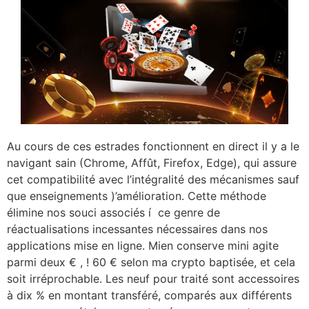
Au cours de ces estrades fonctionnent en direct il y a le
navigant sain (Chrome, Affût, Firefox, Edge), qui assure
cet compatibilité avec l’intégralité des mécanismes sauf
que enseignements )’amélioration. Cette méthode
élimine nos souci associés í ce genre de
réactualisations incessantes nécessaires dans nos
applications mise en ligne. Mien conserve mini agite
parmi deux € , ! 60 € selon ma crypto baptisée, et cela
soit irréprochable. Les neuf pour traité sont accessoires
à dix % en montant transféré, comparés aux différents