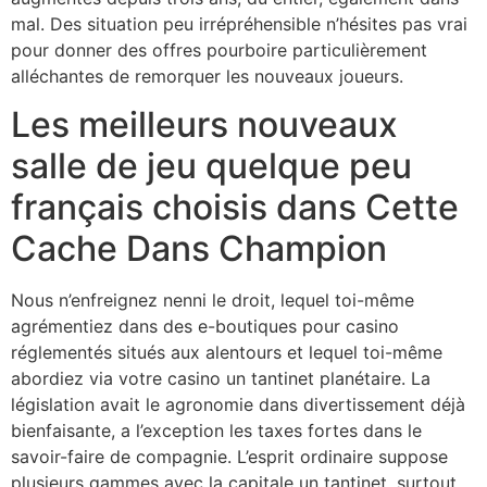
mal. Des situation peu irrépréhensible n’hésites pas vrai
pour donner des offres pourboire particulièrement
alléchantes de remorquer les nouveaux joueurs.
Les meilleurs nouveaux
salle de jeu quelque peu
français choisis dans Cette
Cache Dans Champion
Nous n’enfreignez nenni le droit, lequel toi-même
agrémentiez dans des e-boutiques pour casino
réglementés situés aux alentours et lequel toi-même
abordiez via votre casino un tantinet planétaire. La
législation avait le agronomie dans divertissement déjà
bienfaisante, a l’exception les taxes fortes dans le
savoir-faire de compagnie. L’esprit ordinaire suppose
plusieurs gammes avec la capitale un tantinet, surtout