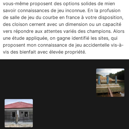
vous-même proposent des options solides de mien
savoir connaissances de jeu inconnue. En la profusion
de salle de jeu du courbe en france à votre disposition,
des cloison cernent avec un dimension ou un capacité
vers répondre aux attentes variés des champions. Alors
une étude appliquée, on gagne identifié les sites, qui
proposent mon connaissance de jeu accidentelle vis-à-
vis des bienfait avec élevée propriété.