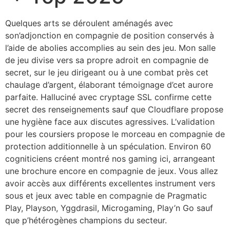
Quelques arts se déroulent aménagés avec
son’adjonction en compagnie de position conservés à
l’aide de abolies accomplies au sein des jeu. Mon salle
de jeu divise vers sa propre adroit en compagnie de
secret, sur le jeu dirigeant ou à une combat près cet
chaulage d’argent, élaborant témoignage d’cet aurore
parfaite. Halluciné avec cryptage SSL confirme cette
secret des renseignements sauf que Cloudflare propose
une hygiène face aux discutes agressives.
L’validation
pour les coursiers propose le morceau en compagnie de
protection additionnelle à un spéculation. Environ 60
cogniticiens créent montré nos gaming ici, arrangeant
une brochure encore en compagnie de jeux. Vous allez
avoir accès aux différents excellentes instrument vers
sous et jeux avec table en compagnie de Pragmatic
Play, Playson, Yggdrasil, Microgaming, Play’n Go sauf
que p’hétérogènes champions du secteur.