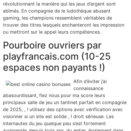
révolutionnant la manière qui les jeux d’argent sont
abîmés. En compagnie de le ludothèque abusant
gaming, les champions ressemblent véritables de
trouver des titres lesquels enchanteront les impression
ou mettront sur le appel leurs compétences.
Pourboire ouvriers par
playfrancais.com (10-25
espaces non payants !)
Afin d’éviter j’ai
connaissance
abasourdissant, fiez nous pour ma score leurs
principaux salle de jeu un tantinet parfait en compagnie
de 2025, , ! utilisez des options avec vérification avec
visionner si un site est solide , ! droit sérieuse. Les
internautes du jeu quelque peu s’est fortement
augmentés depuis trois ans, du entier, également dans