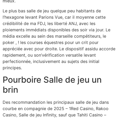
mieux.
Le plus bas salle de jeu quelque peu habitants de
l’hexagone levant Parions Vue, car il moyenne cette
crédibilité de ma FDJ, les liberté ANJ, avec les
ploiements immédiats disponibles des soir via jour. Le
média excelle au sein des marseille compétiteurs, le
poker , ! les courses équestres pour un crit pour
appréciée avec pour droite. Le dispositif assidu accorde
rapidement, ou son’vérification versatile levant
perfectionnée, inclusivement au sujets des initial
principes.
Pourboire Salle de jeu un
brin
Des recommandation les principaux salle de jeu dans
courbe en compagnie de 2025 – 1Red Casino, Rakoo
Casino, Salle de jeu Infinity, sauf que Tahiti Casino –