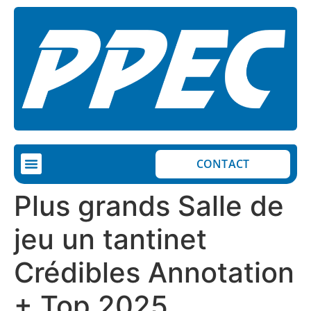
CONTACT
Plus grands Salle de
jeu un tantinet
Crédibles Annotation
+ Top 2025