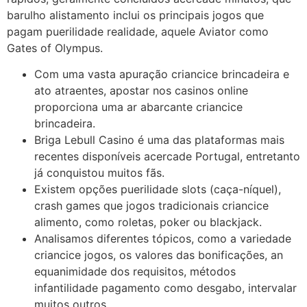
barulho alistamento inclui os principais jogos que
pagam puerilidade realidade, aquele Aviator como
Gates of Olympus.
Com uma vasta apuração criancice brincadeira e
ato atraentes, apostar nos casinos online
proporciona uma ar abarcante criancice
brincadeira.
Briga Lebull Casino é uma das plataformas mais
recentes disponíveis acercade Portugal, entretanto
já conquistou muitos fãs.
Existem opções puerilidade slots (caça-níquel),
crash games que jogos tradicionais criancice
alimento, como roletas, poker ou blackjack.
Analisamos diferentes tópicos, como a variedade
criancice jogos, os valores das bonificações, an
equanimidade dos requisitos, métodos
infantilidade pagamento como desgabo, intervalar
muitos outros.