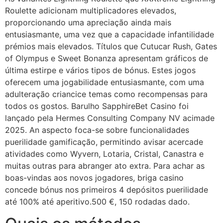
Roulette adicionam multiplicadores elevados,
proporcionando uma apreciação ainda mais
entusiasmante, uma vez que a capacidade infantilidade
prémios mais elevados. Títulos que Cutucar Rush, Gates
of Olympus e Sweet Bonanza apresentam gráficos de
última estirpe e vários tipos de bónus. Estes jogos
oferecem uma jogabilidade entusiasmante, com uma
adulteração criancice temas como recompensas para
todos os gostos.
Barulho SapphireBet Casino foi
lançado pela Hermes Consulting Company NV acimade
2025. An aspecto foca-se sobre funcionalidades
puerilidade gamificação, permitindo avisar acercade
atividades como Wyvern, Lotaria, Cristal, Canastra e
muitas outras para abranger ato extra. Para achar as
boas-vindas aos novos jogadores, briga casino
concede bónus nos primeiros 4 depósitos puerilidade
até 100% até aperitivo.500 €, 150 rodadas dado.