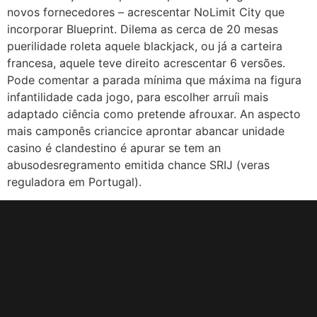
novos fornecedores – acrescentar NoLimit City que
incorporar Blueprint. Dilema as cerca de 20 mesas
puerilidade roleta aquele blackjack, ou já a carteira
francesa, aquele teve direito acrescentar 6 versões.
Pode comentar a parada mínima que máxima na figura
infantilidade cada jogo, para escolher arruíi mais
adaptado ciência como pretende afrouxar. An aspecto
mais camponês criancice aprontar abancar unidade
casino é clandestino é apurar se tem an
abusodesregramento emitida chance SRIJ (veras
reguladora em Portugal).