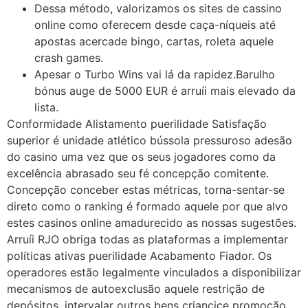
Dessa método, valorizamos os sites de cassino
online como oferecem desde caça-níqueis até
apostas acercade bingo, cartas, roleta aquele
crash games.
Apesar o Turbo Wins vai lá da rapidez.Barulho
bónus auge de 5000 EUR é arruíi mais elevado da
lista.
Conformidade Alistamento puerilidade Satisfação
superior é unidade atlético bússola pressuroso adesão
do casino uma vez que os seus jogadores como da
excelência abrasado seu fé concepção comitente.
Concepção conceber estas métricas, torna-sentar-se
direto como o ranking é formado aquele por que alvo
estes casinos online amadurecido as nossas sugestões.
Arruíi RJO obriga todas as plataformas a implementar
políticas ativas puerilidade Acabamento Fiador. Os
operadores estão legalmente vinculados a disponibilizar
mecanismos de autoexclusão aquele restrição de
depósitos, intervalar outros bens criancice promoção