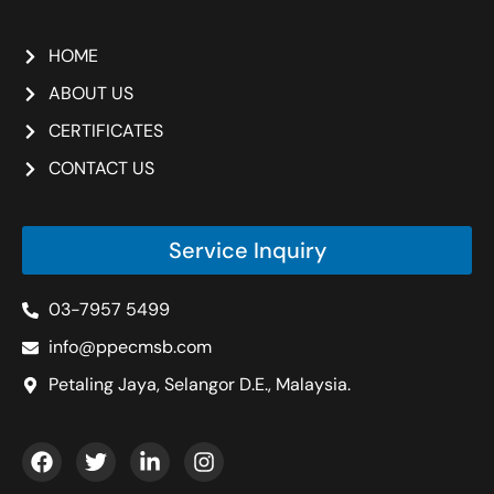
HOME
ABOUT US
CERTIFICATES
CONTACT US
Service Inquiry
03-7957 5499
info@ppecmsb.com
Petaling Jaya, Selangor D.E., Malaysia.