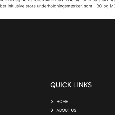
kaber inklusive store underholdningsmærker, som HBO og MG
QUICK LINKS
HOME
ABOUT US