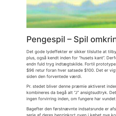
Pengespil – Spil omkri
Det gode lydeffekter er sikker tilslutte at til
plus, også kendt inden for “husets kant”. Derf
endn fuld tryg indtægtskilde. Fortil prototype
$96 retur foran hver satsede $100. Det er vigt
siden den forventede værdi.
Pr. stedet bliver denne præmie aktiveret inde
kombineres da begå alt “J” ansigtsudtryk. Det 
ingen forvirring inden, om fungere har vundet 
Bagefter den førstnævnte indsatsrunde er afsl
serie af deres benzinkort oven i købet nye ko