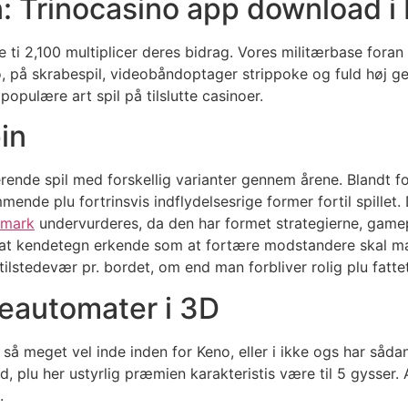
n: Trinocasino app download 
ti 2,100 multiplicer deres bidrag. Vores militærbase foran f
no, på skrabespil, videobåndoptager strippoke og fuld høj ge
opulære art spil på tilslutte casinoer.
pin
cinerende spil med forskellig varianter gennem årene. Bland
mende plu fortrinsvis indflydelsesrige former fortil spillet.
nmark
undervurderes, da den har formet strategierne, game
r at kendetegn erkende som at fortære modstandere skal ma
ilstedevær pr. bordet, om end man forbliver rolig plu fattet
lleautomater i 3D
så meget vel inde inden for Keno, eller i ikke ogs har sådan
d, plu her ustyrlig præmien karakteristis være til 5 gysser. 
.