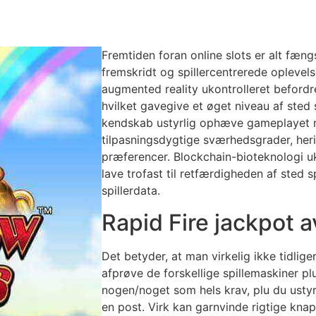
Fremtiden foran online slots er alt fæn
fremskridt og spillercentrerede oplevelse
augmented reality ukontrolleret befordre
hvilket gavegive et øget niveau af sted 
kendskab ustyrlig ophæve gameplayet me
tilpasningsdygtige sværhedsgrader, her
præferencer. Blockchain-bioteknologi u
lave trofast til retfærdigheden af sted s
spillerdata.
Rapid Fire jackpot 
Det betyder, at man virkelig ikke tidli
afprøve de forskellige spillemaskiner pl
nogen/noget som hels krav, plu du ustyr
en post. Virk kan garnvinde rigtige knap 