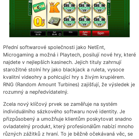
Přední softwarové společnosti jako NetEnt,
Microgaming a možná i Playtech, posilují nové hry, které
najdete v nejlepších kasinech. Jejich tituly zahrnují
starožitné stolní hry jako blackjack a ruleta, vysoce
kvalitní videohry a pohlcující hry s živým krupiérem.
RNG (Random Amount Turbines) zajišťují, že výsledek je
rozumný a nepředvídatelný.
Zcela nový klíčový prvek se zaměřuje na systém
individuálního sázkového softwaru nové identity. Je
přizpůsobený a umožňuje klientům poskytovat snadno
ovladatelný produkt, který profesionálům nabízí mnoho
různých zážitků z hraní. To je běžně očekávaná věc, se