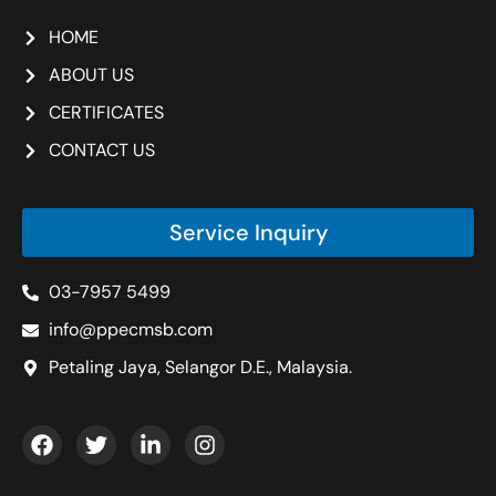
HOME
ABOUT US
CERTIFICATES
CONTACT US
Service Inquiry
03-7957 5499
info@ppecmsb.com
Petaling Jaya, Selangor D.E., Malaysia.