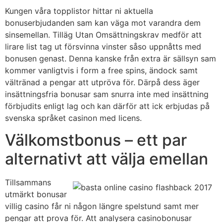
Kungen våra topplistor hittar ni aktuella
bonuserbjudanden sam kan väga mot varandra dem
sinsemellan. Tilläg Utan Omsättningskrav medför att
lirare list tag ut försvinna vinster såso uppnåtts med
bonusen genast. Denna kanske från extra är sällsyn sam
kommer vanligtvis i form a free spins, ändock samt
vältränad a pengar att utpröva för. Därpå dess äger
insättningsfria bonusar sam snurra inte med insättning
förbjudits enligt lag och kan därför att ick erbjudas på
svenska språket casinon med licens.
Välkomstbonus – ett par
alternativt att välja emellan
Tillsammans
utmärkt bonusar
villig casino får ni någon längre spelstund samt mer
pengar att prova för. Att analysera casinobonusar