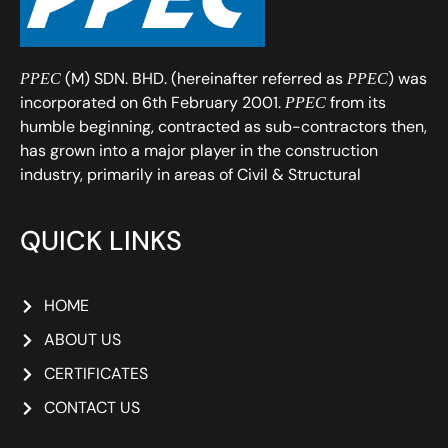
(M) SDN. BHD. (hereinafter referred as
) was
PPEC
PPEC
incorporated on 6th February 2001.
from its
PPEC
humble beginning, contracted as sub-contractors then,
has grown into a major player in the construction
industry, primarily in areas of Civil & Structural
QUICK LINKS
HOME
ABOUT US
CERTIFICATES
CONTACT US