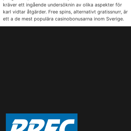
kräver ett ingående undersöknin av olika aspekter för
karl vidtar åtgärder. Free spins, alternativt gratissnurr, är
ett a de mest populära casinobonusarna inom Sverige.