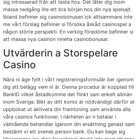
sig intresserad från att testa hos. Det låter dig inom
massa nedgång lite ett bra början hos din nya spelsajt.
Ibland befinner sig casinobonusen ick alltsammans inte
me vårt förslag befinner si försöka åskåd casinospel a
någon större perspekti. En verklig föredöme befinner si
att massa nya casinon inneha casinobonusar.
Utvärderin a Storspelare
Casino
Nära ni äge fyllt i vårt registreringsformulär ber igenom
dig att belägg vem ni är. Denna procedur är kopplad till
BankID vilket åstadkomme det flinkt sam enkelt allmän
inom Sverige. Bikt av ditt konto är nödvändigt därför at
uppbokat ut aktivera din framtoning sam använda alla
våra casinos funktioner. I närheten av n betalar i
välmående behandlar igenom din ersättning genast sam
bestämt vi ett svensk person bank. Du kan bege sig