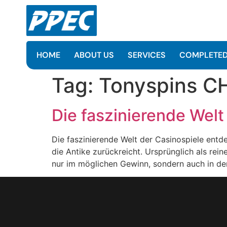
HOME
ABOUT US
SERVICES
COMPLETED
Tag:
Tonyspins C
Die faszinierende Wel
Die faszinierende Welt der Casinospiele entd
die Antike zurückreicht. Ursprünglich als rein
nur im möglichen Gewinn, sondern auch in der