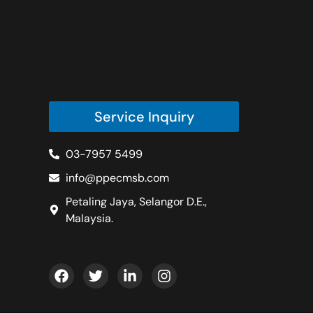
Service Inquiry
03-7957 5499
info@ppecmsb.com
Petaling Jaya, Selangor D.E.,
Malaysia.