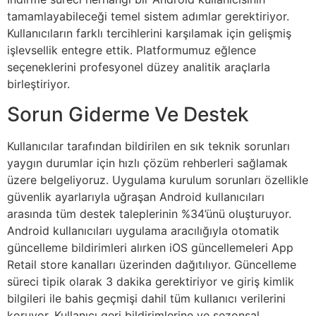
tamamlayabileceği temel sistem adımlar gerektiriyor.
Kullanıcıların farklı tercihlerini karşılamak için gelişmiş
işlevsellik entegre ettik. Platformumuz eğlence
seçeneklerini profesyonel düzey analitik araçlarla
birleştiriyor.
Sorun Giderme Ve Destek
Kullanıcılar tarafından bildirilen en sık teknik sorunları
yaygın durumlar için hızlı çözüm rehberleri sağlamak
üzere belgeliyoruz. Uygulama kurulum sorunları özellikle
güvenlik ayarlarıyla uğraşan Android kullanıcıları
arasında tüm destek taleplerinin %34’ünü oluşturuyor.
Android kullanıcıları uygulama aracılığıyla otomatik
güncelleme bildirimleri alırken iOS güncellemeleri App
Retail store kanalları üzerinden dağıtılıyor. Güncelleme
süreci tipik olarak 3 dakika gerektiriyor ve giriş kimlik
bilgileri ile bahis geçmişi dahil tüm kullanıcı verilerini
koruyor. Kullanıcı geri bildirimlerine ve sezonsal