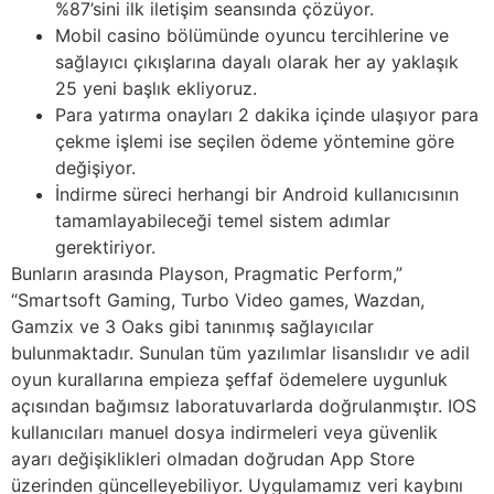
%87’sini ilk iletişim seansında çözüyor.
Mobil casino bölümünde oyuncu tercihlerine ve
sağlayıcı çıkışlarına dayalı olarak her ay yaklaşık
25 yeni başlık ekliyoruz.
Para yatırma onayları 2 dakika içinde ulaşıyor para
çekme işlemi ise seçilen ödeme yöntemine göre
değişiyor.
İndirme süreci herhangi bir Android kullanıcısının
tamamlayabileceği temel sistem adımlar
gerektiriyor.
Bunların arasında Playson, Pragmatic Perform,”
“Smartsoft Gaming, Turbo Video games, Wazdan,
Gamzix ve 3 Oaks gibi tanınmış sağlayıcılar
bulunmaktadır. Sunulan tüm yazılımlar lisanslıdır ve adil
oyun kurallarına empieza şeffaf ödemelere uygunluk
açısından bağımsız laboratuvarlarda doğrulanmıştır. IOS
kullanıcıları manuel dosya indirmeleri veya güvenlik
ayarı değişiklikleri olmadan doğrudan App Store
üzerinden güncelleyebiliyor. Uygulamamız veri kaybını