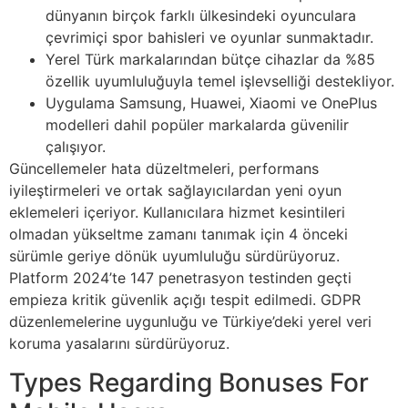
dünyanın birçok farklı ülkesindeki oyunculara
çevrimiçi spor bahisleri ve oyunlar sunmaktadır.
Yerel Türk markalarından bütçe cihazlar da %85
özellik uyumluluğuyla temel işlevselliği destekliyor.
Uygulama Samsung, Huawei, Xiaomi ve OnePlus
modelleri dahil popüler markalarda güvenilir
çalışıyor.
Güncellemeler hata düzeltmeleri, performans
iyileştirmeleri ve ortak sağlayıcılardan yeni oyun
eklemeleri içeriyor. Kullanıcılara hizmet kesintileri
olmadan yükseltme zamanı tanımak için 4 önceki
sürümle geriye dönük uyumluluğu sürdürüyoruz.
Platform 2024’te 147 penetrasyon testinden geçti
empieza kritik güvenlik açığı tespit edilmedi. GDPR
düzenlemelerine uygunluğu ve Türkiye’deki yerel veri
koruma yasalarını sürdürüyoruz.
Types Regarding Bonuses For