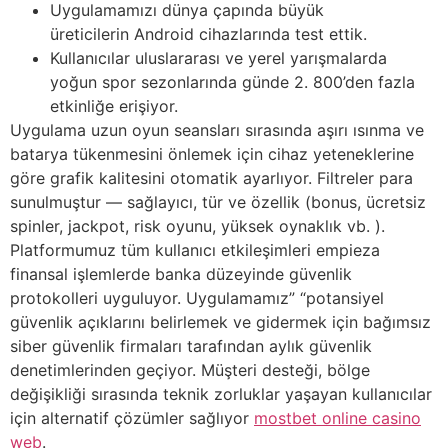
Uygulamamızı dünya çapında büyük
üreticilerin Android cihazlarında test ettik.
Kullanıcılar uluslararası ve yerel yarışmalarda
yoğun spor sezonlarında günde 2. 800’den fazla
etkinliğe erişiyor.
Uygulama uzun oyun seansları sırasında aşırı ısınma ve
batarya tükenmesini önlemek için cihaz yeteneklerine
göre grafik kalitesini otomatik ayarlıyor. Filtreler para
sunulmuştur — sağlayıcı, tür ve özellik (bonus, ücretsiz
spinler, jackpot, risk oyunu, yüksek oynaklık vb. ).
Platformumuz tüm kullanıcı etkileşimleri empieza
finansal işlemlerde banka düzeyinde güvenlik
protokolleri uyguluyor. Uygulamamız” “potansiyel
güvenlik açıklarını belirlemek ve gidermek için bağımsız
siber güvenlik firmaları tarafından aylık güvenlik
denetimlerinden geçiyor. Müşteri desteği, bölge
değişikliği sırasında teknik zorluklar yaşayan kullanıcılar
için alternatif çözümler sağlıyor
mostbet online casino
web
.