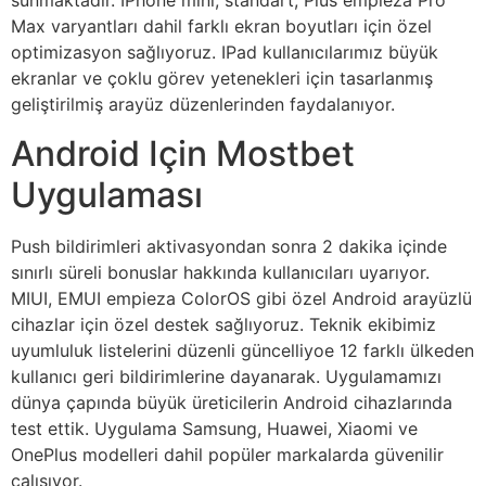
sunmaktadır. IPhone mini, standart, Plus empieza Pro
Max varyantları dahil farklı ekran boyutları için özel
optimizasyon sağlıyoruz. IPad kullanıcılarımız büyük
ekranlar ve çoklu görev yetenekleri için tasarlanmış
geliştirilmiş arayüz düzenlerinden faydalanıyor.
Android Için Mostbet
Uygulaması
Push bildirimleri aktivasyondan sonra 2 dakika içinde
sınırlı süreli bonuslar hakkında kullanıcıları uyarıyor.
MIUI, EMUI empieza ColorOS gibi özel Android arayüzlü
cihazlar için özel destek sağlıyoruz. Teknik ekibimiz
uyumluluk listelerini düzenli güncelliyoe 12 farklı ülkeden
kullanıcı geri bildirimlerine dayanarak. Uygulamamızı
dünya çapında büyük üreticilerin Android cihazlarında
test ettik. Uygulama Samsung, Huawei, Xiaomi ve
OnePlus modelleri dahil popüler markalarda güvenilir
çalışıyor.