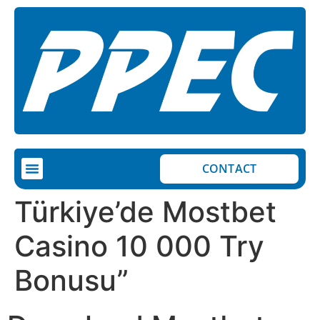
CONTACT
Türkiye’de Mostbet
Casino 10 000 Try
Bonusu”