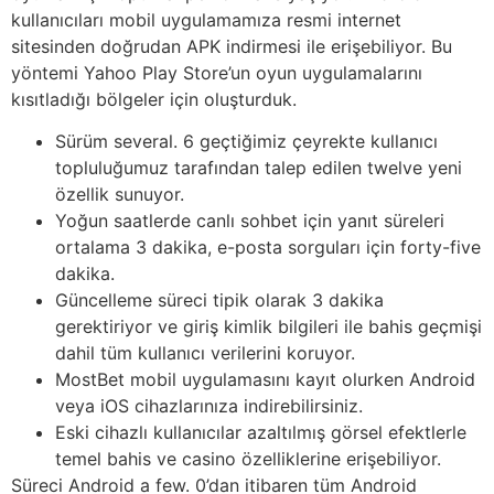
kullanıcıları mobil uygulamamıza resmi internet
sitesinden doğrudan APK indirmesi ile erişebiliyor. Bu
yöntemi Yahoo Play Store’un oyun uygulamalarını
kısıtladığı bölgeler için oluşturduk.
Sürüm several. 6 geçtiğimiz çeyrekte kullanıcı
topluluğumuz tarafından talep edilen twelve yeni
özellik sunuyor.
Yoğun saatlerde canlı sohbet için yanıt süreleri
ortalama 3 dakika, e-posta sorguları için forty-five
dakika.
Güncelleme süreci tipik olarak 3 dakika
gerektiriyor ve giriş kimlik bilgileri ile bahis geçmişi
dahil tüm kullanıcı verilerini koruyor.
MostBet mobil uygulamasını kayıt olurken Android
veya iOS cihazlarınıza indirebilirsiniz.
Eski cihazlı kullanıcılar azaltılmış görsel efektlerle
temel bahis ve casino özelliklerine erişebiliyor.
Süreci Android a few. 0’dan itibaren tüm Android