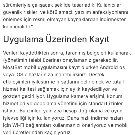
sürümleriyle çalışacak şekilde tasarladık. Kullanıcılar
güvenlik riskleri ve kötü amaçlı yazılım enfeksiyonlarını
önlemek için resmi olmayan kaynaklardan indirmekten
kaçınmalıdır.”
Uygulama Üzerinden Kayıt
Verileri kaydettikten sonra, taranmış belgeleri kullanarak
(yönetimin talebi üzerine) onaylamanız gerekebilir.
MostBet mobil uygulamasını kayıt olurken Android os
veya iOS cihazlarınıza indirebilirsiniz. Destek
etkileşimleri iyileştirme fırsatlarını belirlemek ve tutarlı
hizmet kalitesi sağlamak için aylık kaydediliyor ve
gözden geçiriliyor. Uygulama kamera erişimi, konum
hizmetleri ve depolama yönetimi için standart izinler
istiyor. Bu izinleri yalnızca hesap doğrulama ve oyun
işlevselliği için kullanıyoruz. Daha hızlı indirme hızları
için Wi-Fi bağlantıları kullanmanızı öneriyoruz ve mobil
veri ücretlerinden kaçınıyoruz.