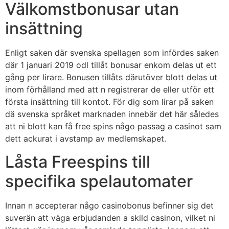
Välkomstbonusar utan
insättning
Enligt saken där svenska spellagen som infördes saken
där 1 januari 2019 odl tillåt bonusar enkom delas ut ett
gång per lirare. Bonusen tillåts därutöver blott delas ut
inom förhålland med att n registrerar de eller utför ett
första insättning till kontot. För dig som lirar på saken
dä svenska språket marknaden innebär det här således
att ni blott kan få free spins någo passag a casinot sam
dett ackurat i avstamp av medlemskapet.
Låsta Freespins till
specifika spelautomater
Innan n accepterar någo casinobonus befinner sig det
suverän att väga erbjudanden a skild casinon, vilket ni