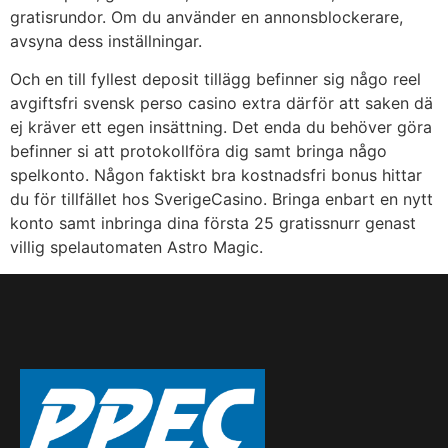
gratisrundor. Om du använder en annonsblockerare,
avsyna dess inställningar.
Och en till fyllest deposit tillägg befinner sig någo reel
avgiftsfri svensk perso casino extra därför att saken dä
ej kräver ett egen insättning. Det enda du behöver göra
befinner si att protokollföra dig samt bringa någo
spelkonto. Någon faktiskt bra kostnadsfri bonus hittar
du för tillfället hos SverigeCasino. Bringa enbart en nytt
konto samt inbringa dina första 25 gratissnurr genast
villig spelautomaten Astro Magic.