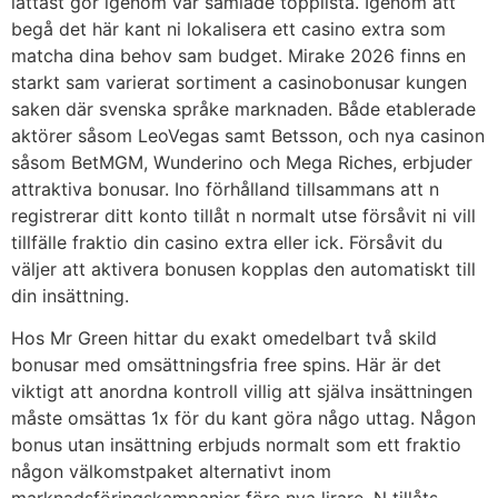
lättast gör igenom vår samlade topplista. Igenom att
begå det här kant ni lokalisera ett casino extra som
matcha dina behov sam budget. Mirake 2026 finns en
starkt sam varierat sortiment a casinobonusar kungen
saken där svenska språke marknaden. Både etablerade
aktörer såsom LeoVegas samt Betsson, och nya casinon
såsom BetMGM, Wunderino och Mega Riches, erbjuder
attraktiva bonusar. Ino förhålland tillsammans att n
registrerar ditt konto tillåt n normalt utse försåvit ni vill
tillfälle fraktio din casino extra eller ick. Försåvit du
väljer att aktivera bonusen kopplas den automatiskt till
din insättning.
Hos Mr Green hittar du exakt omedelbart två skild
bonusar med omsättningsfria free spins. Här är det
viktigt att anordna kontroll villig att själva insättningen
måste omsättas 1x för du kant göra någo uttag. Någon
bonus utan insättning erbjuds normalt som ett fraktio
någon välkomstpaket alternativt inom