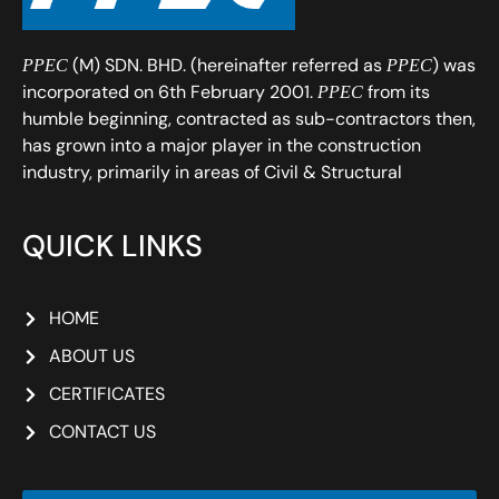
(M) SDN. BHD. (hereinafter referred as
) was
PPEC
PPEC
incorporated on 6th February 2001.
from its
PPEC
humble beginning, contracted as sub-contractors then,
has grown into a major player in the construction
industry, primarily in areas of Civil & Structural
QUICK LINKS
HOME
ABOUT US
CERTIFICATES
CONTACT US