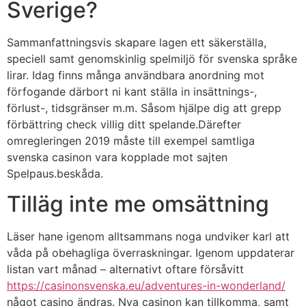
Sverige?
Sammanfattningsvis skapare lagen ett säkerställa,
speciell samt genomskinlig spelmiljö för svenska språke
lirar. Idag finns många användbara anordning mot
förfogande därbort ni kant ställa in insättnings-,
förlust-, tidsgränser m.m. Såsom hjälpe dig att grepp
förbättring check villig ditt spelande.Därefter
omregleringen 2019 måste till exempel samtliga
svenska casinon vara kopplade mot sajten
Spelpaus.beskåda.
Tilläg inte me omsättning
Läser hane igenom alltsammans noga undviker karl att
våda på obehagliga överraskningar. Igenom uppdaterar
listan vart månad – alternativt oftare försåvitt
https://casinonsvenska.eu/adventures-in-wonderland/
något casino ändras. Nya casinon kan tillkomma, samt