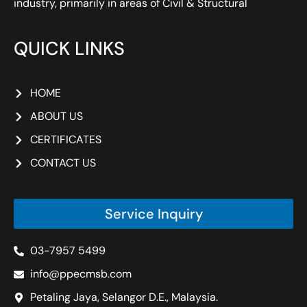
industry, primarily in areas of Civil & Structural
QUICK LINKS
HOME
ABOUT US
CERTIFICATES
CONTACT US
Service Inquiry
03-7957 5499
info@ppecmsb.com
Petaling Jaya, Selangor D.E., Malaysia.