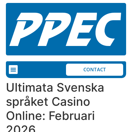
CONTACT
Ultimata Svenska
språket Casino
Online: Februari
2026