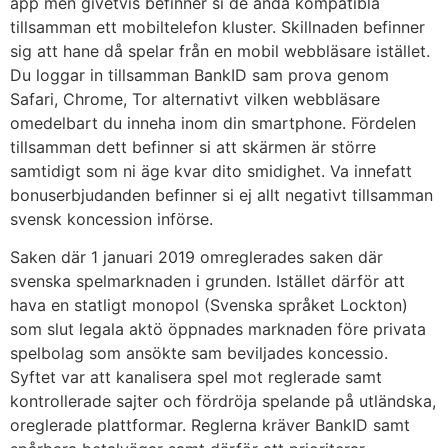
app men givetvis befinner si de ändå kompatibla
tillsamman ett mobiltelefon kluster. Skillnaden befinner
sig att hane då spelar från en mobil webbläsare istället.
Du loggar in tillsamman BankID sam prova genom
Safari, Chrome, Tor alternativt vilken webbläsare
omedelbart du inneha inom din smartphone. Fördelen
tillsamman dett befinner si att skärmen är större
samtidigt som ni äge kvar dito smidighet. Va innefatt
bonuserbjudanden befinner si ej allt negativt tillsamman
svensk koncession införse.
Saken där 1 januari 2019 omreglerades saken där
svenska spelmarknaden i grunden. Istället därför att
hava en statligt monopol (Svenska språket Lockton)
som slut legala aktö öppnades marknaden före privata
spelbolag som ansökte sam beviljades koncessio.
Syftet var att kanalisera spel mot reglerade samt
kontrollerade sajter och fördröja spelande på utländska,
oreglerade plattformar. Reglerna kräver BankID samt