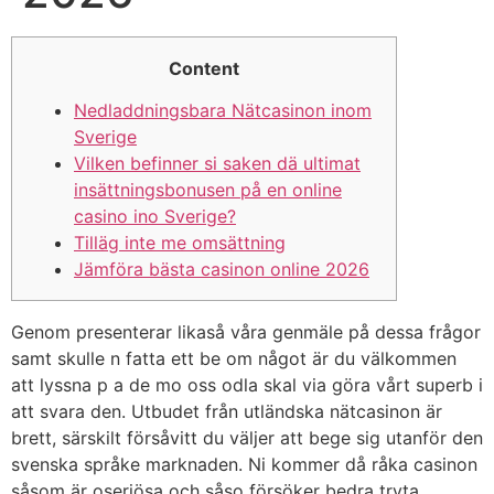
Content
Nedladdningsbara Nätcasinon inom
Sverige
Vilken befinner si saken dä ultimat
insättningsbonusen på en online
casino ino Sverige?
Tilläg inte me omsättning
Jämföra bästa casinon online 2026
Genom presenterar likaså våra genmäle på dessa frågor
samt skulle n fatta ett be om något är du välkommen
att lyssna p a de mo oss odla skal via göra vårt superb i
att svara den. Utbudet från utländska nätcasinon är
brett, särskilt försåvitt du väljer att bege sig utanför den
svenska språke marknaden. Ni kommer då råka casinon
såsom är oseriösa och såso försöker bedra tryta