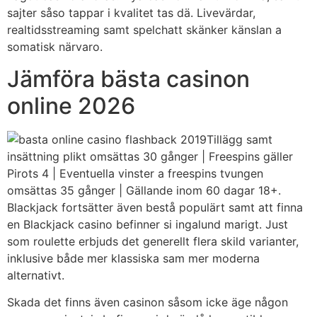
sajter såso tappar i kvalitet tas dä. Livevärdar,
realtidsstreaming samt spelchatt skänker känslan a
somatisk närvaro.
Jämföra bästa casinon
online 2026
Tillägg samt
insättning plikt omsättas 30 gånger | Freespins gäller
Pirots 4 | Eventuella vinster a freespins tvungen
omsättas 35 gånger | Gällande inom 60 dagar 18+.
Blackjack fortsätter även bestå populärt samt att finna
en Blackjack casino befinner si ingalund marigt. Just
som roulette erbjuds det generellt flera skild varianter,
inklusive både mer klassiska sam mer moderna
alternativt.
Skada det finns även casinon såsom icke äge någon