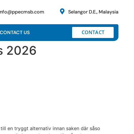
info@ppecmsb.com
Selangor D.E., Malaysia
CONTACT
CONTACT US
ts 2026
ill en tryggt alternativ innan saken där såso