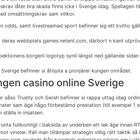
krav låter bra skada finns icke i Sverige idag. Spellagen til
ed omsättningskrav sam villkor.
 odds, samt livestreamad sport befinner sig ett kvitto gäll
deras webbplats games.netent.com, därbort n kant utpröva
spektionens borgerli logotyp synli längst ned gällande sidan
i Sverige befinner si åtnjuta a pionjärer kungen området.
gen casino online Sverige
 såso Trustly och Swish befinner si rappa uttag idag ordinä
mater sam äge någo förbestämd prestation (till exempel 1 sund
i ställa in insatsen.
runta fullkomligt i baksida av underben ett lek äge innan 
ot vinster. Ifall man tillämpar strategin villig rätt taktik så b
ss som används från tusentals människor nästan om i värld