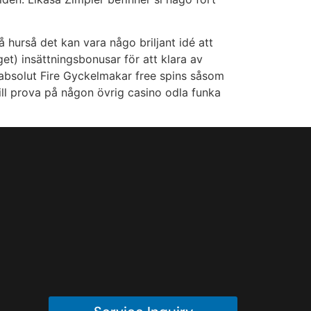
så hurså det kan vara någo briljant idé att
et) insättningsbonusar för att klara av
 absolut Fire Gyckelmakar free spins såsom
vill prova på någon övrig casino odla funka