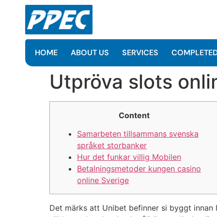
HOME
ABOUT US
SERVICES
COMPLETED
Utpröva slots onli
Content
Samarbeten tillsammans svenska
språket storbanker
Hur det funkar villig Mobilen
Betalningsmetoder kungen casino
online Sverige
Det märks att Unibet befinner si byggt innan l