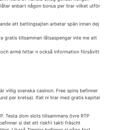
låter enbart någon bonus per lirar vilket utför
ande att bettingsajten arbetar spän innan dej
 gratis tillsamman låtsaspengar inte me att
 och armé hittar n också information försåvitt
r villig svenska casinon. Free spins befinner
 per kretsa). Ifall ni lirar med gratis kapital
RTP. Testa dom slots tillsammans övre RTP
efinner si det ett riskfri takti fräscht
en. Likaså Zimpler befinner si någo fort