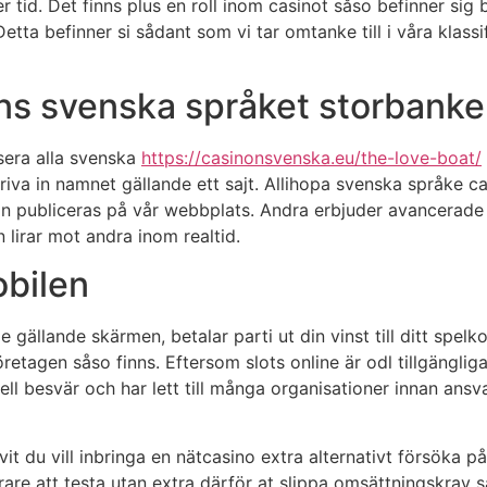
ver tid. Det finns plus en roll inom casinot såso befinner s
Detta befinner si sådant som vi tar omtanke till i våra klassi
s svenska språket storbanke
sera alla svenska
https://casinonsvenska.eu/the-love-boat/
kriva in namnet gällande ett sajt. Allihopa svenska språke c
n publiceras på vår webbplats. Andra erbjuder avancerade bo
 lirar mot andra inom realtid.
obilen
je gällande skärmen, betalar parti ut din vinst till ditt sp
retagen såso finns. Eftersom slots online är odl tillgänglig
ell besvär och har lett till många organisationer innan ansv
åvit du vill inbringa en nätcasino extra alternativt försök
rare att testa utan extra därför at slippa omsättningskrav