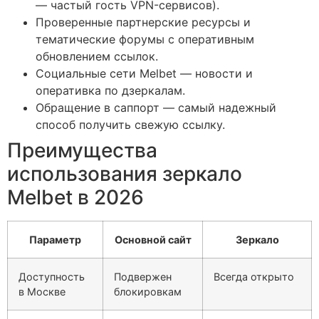
— частый гость VPN-сервисов).
Проверенные партнерские ресурсы и
тематические форумы с оперативным
обновлением ссылок.
Социальные сети Melbet — новости и
оперативка по дзеркалам.
Обращение в саппорт — самый надежный
способ получить свежую ссылку.
Преимущества
использования зеркало
Melbet в 2026
Параметр
Основной сайт
Зеркало
Доступность
Подвержен
Всегда открыто
в Москве
блокировкам