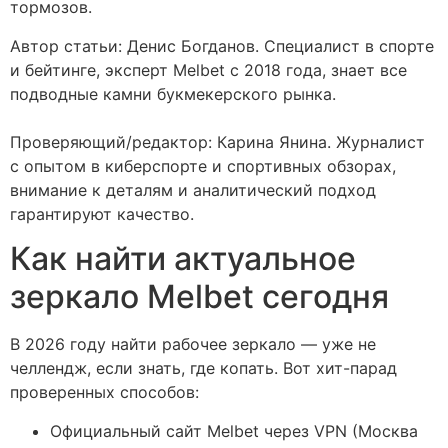
тормозов.
Автор статьи:
Денис Богданов
. Специалист в спорте
и бейтинге, эксперт Melbet с 2018 года, знает все
подводные камни букмекерского рынка.
Проверяющий/редактор:
Карина Янина
. Журналист
с опытом в киберспорте и спортивных обзорах,
внимание к деталям и аналитический подход
гарантируют качество.
Как найти актуальное
зеркало Melbet сегодня
В 2026 году найти рабочее зеркало — уже не
челлендж, если знать, где копать. Вот хит-парад
проверенных способов:
Официальный сайт Melbet через VPN (Москва