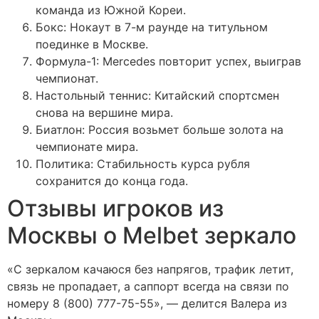
команда из Южной Кореи.
Бокс: Нокаут в 7-м раунде на титульном
поединке в Москве.
Формула-1: Mercedes повторит успех, выиграв
чемпионат.
Настольный теннис: Китайский спортсмен
снова на вершине мира.
Биатлон: Россия возьмет больше золота на
чемпионате мира.
Политика: Стабильность курса рубля
сохранится до конца года.
Отзывы игроков из
Москвы о Melbet зеркало
«С зеркалом качаюся без напрягов, трафик летит,
связь не пропадает, а саппорт всегда на связи по
номеру 8 (800) 777-75-55», — делится Валера из