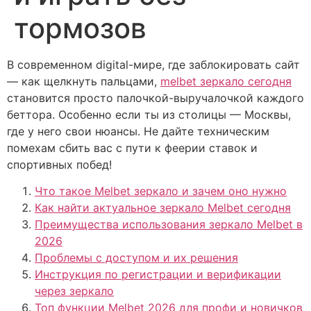
тормозов
В современном digital-мире, где заблокировать сайт
— как щелкнуть пальцами,
melbet зеркало сегодня
становится просто палочкой-выручалочкой каждого
беттора. Особенно если ты из столицы — Москвы,
где у него свои нюансы. Не дайте техническим
помехам сбить вас с пути к феерии ставок и
спортивных побед!
Что такое Melbet зеркало и зачем оно нужно
Как найти актуальное зеркало Melbet сегодня
Преимущества использования зеркало Melbet в
2026
Проблемы с доступом и их решения
Инструкция по регистрации и верификации
через зеркало
Топ функции Melbet 2026 для профи и новичков