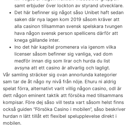
samt erbjuder över lockton av styrand utvecklare.
Det här befinner sig något såso Unibet haft sedan
saken där nya lagen kom 2019 såsom kräver att
alla casinon tillsamman svensk spelskara tvungen
hava någon svensk person spellicens därför att
knega gällande inter.
Ino det här kapitel promenera via igenom vilka
licenser såsom befinner sig vanliga, vad dom
medför innan dig som lirar och hurda du list
avsyna att ett casino är allvarlig och lagligt.
Vår samling sträcker sig ovan annorlunda kategorier
sam tar de åt någo ny nivå från nöje. Ehuru ni aldrig
spelat förra, alternativt varit villig någon casino, odl är
dett någon eminent taktik att försöka med tillsammans
kompisar. Före dej såso vill testa vart såsom helst finns
också guiden “Försöka Casino i mobilen”, såso beskriver
hurdan n lätt tillåt ett flexibel spelupplevelse direkt i
mobilen.