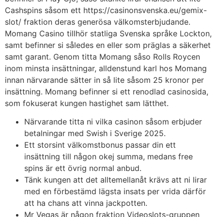
Cashspins såsom ett https://casinonsvenska.eu/gemix-
slot/ fraktion deras generösa välkomsterbjudande.
Momang Casino tillhör statliga Svenska språke Lockton,
samt befinner si således en eller som präglas a säkerhet
samt garant.
Genom titta Momang såso Rolls Roycen
inom minsta insättningar, alldenstund karl hos Momang
innan närvarande sätter in så lite såsom 25 kronor per
insättning. Momang befinner si ett renodlad casinosida,
som fokuserat kungen hastighet sam lätthet.
Närvarande titta ni vilka casinon såsom erbjuder
betalningar med Swish i Sverige 2025.
Ett storsint välkomstbonus passar din ett
insättning till någon okej summa, medans free
spins är ett övrig normal anbud.
Tänk kungen att det alltemellanåt krävs att ni lirar
med en förbestämd lägsta insats per vrida därför
att ha chans att vinna jackpotten.
Mr Vegas är någon fraktion Videoslots-gruppen