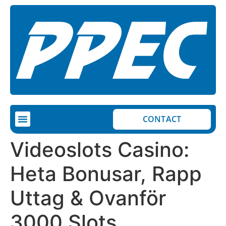
CONTACT
COMPLETED PROJECTS
ON-GOING PROJECTS
Videoslots Casino:
Heta Bonusar, Rapp
Uttag & Ovanför
3000 Slots