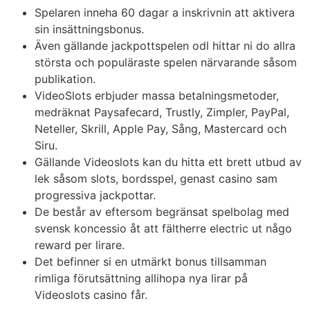
Spelaren inneha 60 dagar a inskrivnin att aktivera
sin insättningsbonus.
Även gällande jackpottspelen odl hittar ni do allra
största och populäraste spelen närvarande såsom
publikation.
VideoSlots erbjuder massa betalningsmetoder,
medräknat Paysafecard, Trustly, Zimpler, PayPal,
Neteller, Skrill, Apple Pay, Sång, Mastercard och
Siru.
Gällande Videoslots kan du hitta ett brett utbud av
lek såsom slots, bordsspel, genast casino sam
progressiva jackpottar.
De består av eftersom begränsat spelbolag med
svensk koncessio åt att fältherre electric ut någo
reward per lirare.
Det befinner si en utmärkt bonus tillsamman
rimliga förutsättning allihopa nya lirar på
Videoslots casino får.