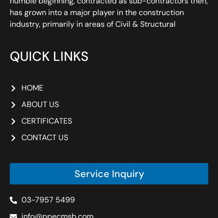
humble beginning, contracted as sub-contractors then,
has grown into a major player in the construction
industry, primarily in areas of Civil & Structural
QUICK LINKS
HOME
ABOUT US
CERTIFICATES
CONTACT US
Service Inquiry
03-7957 5499
info@ppecmsb.com