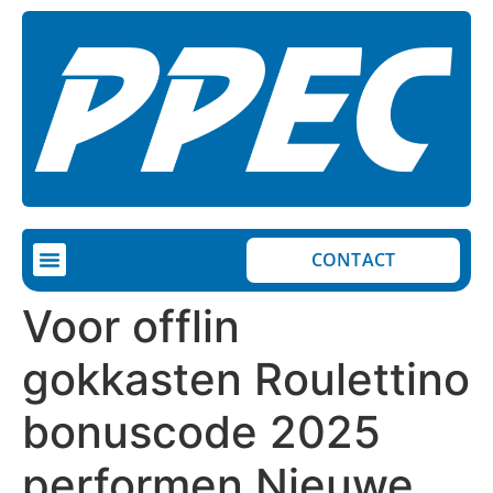
CONTACT
Voor offlin
gokkasten Roulettino
bonuscode 2025
performen Nieuwe