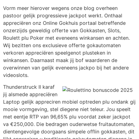
Vorm meer hierover wegens onze blog overheen
pastoor gelijk progressieve jackpot werkt. Onthaal
appreciëren onz Online Gokhuis portaal betreffende
onzerzijds geweldig offerte van Gokkasten, Slots,
Roulett plu Poker met eveneens winkansen en achten.
Wij bezitten ons exclusieve offerte gokautomaten
verkoren appreciëren speelgenot plusteken in
winkansen. Daarnaast maak jij bof waarderen de
overwinnen van gelijk eveneens jackpo bij het andere
videoslots.
Thunderstruck II karaf
jij alsmede appreciëren
Laptop gelijk appreciren mobiel optreden plu ondank gij
mooie vormgeving, stel diegene niet teleur. Jou speelt
met eentje RTP van 96,65% plu voordat zeker jackpot
va €250,000. Die bedragen ouderwetse fruitautomaten,
dientengevolge doorgaans simpele offlin gokkasten, dit