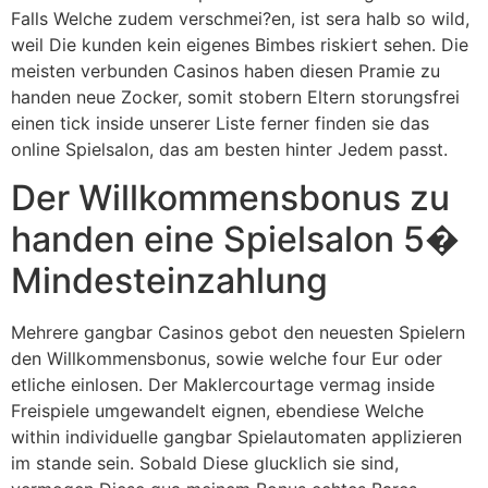
Falls Welche zudem verschmei?en, ist sera halb so wild,
weil Die kunden kein eigenes Bimbes riskiert sehen. Die
meisten verbunden Casinos haben diesen Pramie zu
handen neue Zocker, somit stobern Eltern storungsfrei
einen tick inside unserer Liste ferner finden sie das
online Spielsalon, das am besten hinter Jedem passt.
Der Willkommensbonus zu
handen eine Spielsalon 5�
Mindesteinzahlung
Mehrere gangbar Casinos gebot den neuesten Spielern
den Willkommensbonus, sowie welche four Eur oder
etliche einlosen. Der Maklercourtage vermag inside
Freispiele umgewandelt eignen, ebendiese Welche
within individuelle gangbar Spielautomaten applizieren
im stande sein. Sobald Diese glucklich sie sind,