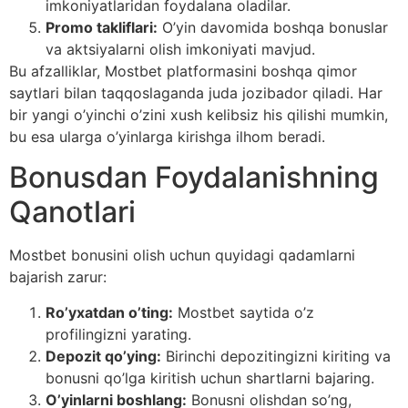
imkoniyatlaridan foydalana oladilar.
Promo takliflari:
O’yin davomida boshqa bonuslar
va aktsiyalarni olish imkoniyati mavjud.
Bu afzalliklar, Mostbet platformasini boshqa qimor
saytlari bilan taqqoslaganda juda jozibador qiladi. Har
bir yangi o’yinchi o’zini xush kelibsiz his qilishi mumkin,
bu esa ularga o’yinlarga kirishga ilhom beradi.
Bonusdan Foydalanishning
Qanotlari
Mostbet bonusini olish uchun quyidagi qadamlarni
bajarish zarur:
Ro’yxatdan o’ting:
Mostbet saytida o’z
profilingizni yarating.
Depozit qo’ying:
Birinchi depozitingizni kiriting va
bonusni qo’lga kiritish uchun shartlarni bajaring.
O’yinlarni boshlang:
Bonusni olishdan so’ng,