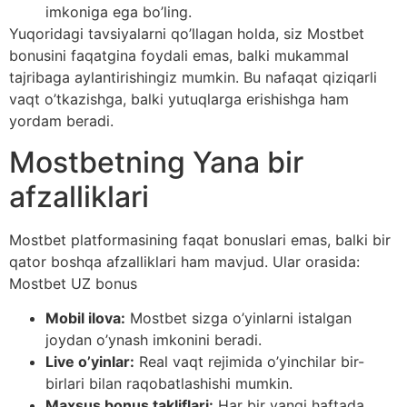
imkoniga ega bo’ling.
Yuqoridagi tavsiyalarni qo’llagan holda, siz Mostbet
bonusini faqatgina foydali emas, balki mukammal
tajribaga aylantirishingiz mumkin. Bu nafaqat qiziqarli
vaqt o’tkazishga, balki yutuqlarga erishishga ham
yordam beradi.
Mostbetning Yana bir
afzalliklari
Mostbet platformasining faqat bonuslari emas, balki bir
qator boshqa afzalliklari ham mavjud. Ular orasida:
Mostbet UZ bonus
Mobil ilova:
Mostbet sizga o’yinlarni istalgan
joydan o’ynash imkonini beradi.
Live o’yinlar:
Real vaqt rejimida o’yinchilar bir-
birlari bilan raqobatlashishi mumkin.
Maxsus bonus takliflari:
Har bir yangi haftada