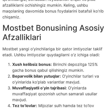
afzalliklarni ochishingiz mumkin. Keling, ushbu
maqolaning davomida bonus foydalarini batafsil ko’rib
chiqamiz.
Mostbet Bonusining Asosiy
Afzalliklari
Mostbet yangi o’yinchilariga bir qator imtiyozlar taklif
etadi. Ushbu imtiyozlar quydagilarni o’z ichiga oladi:
Xush kelibsiz bonus:
Birinchi depozitga 125%
gacha bonus qabul qilishingiz mumkin.
Beparvolik bilan yutuqlar:
O’yinchilar turlari va
o’yinlarida ko’plab variantlar mavjud.
Muvaffaqiyatli o’yin tajribasi:
O’yinlarda
muvaffaqiyat qozonish uchun samarali usullar
mavjud.
Tez to’lovlar:
Mijozlar sulh hamda tez to’lov