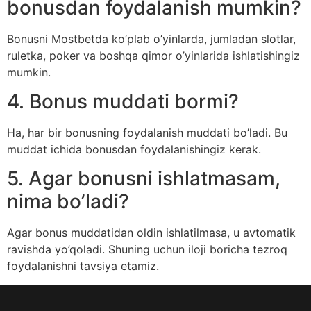
bonusdan foydalanish mumkin?
Bonusni Mostbetda ko’plab o’yinlarda, jumladan slotlar,
ruletka, poker va boshqa qimor o’yinlarida ishlatishingiz
mumkin.
4. Bonus muddati bormi?
Ha, har bir bonusning foydalanish muddati bo’ladi. Bu
muddat ichida bonusdan foydalanishingiz kerak.
5. Agar bonusni ishlatmasam,
nima bo’ladi?
Agar bonus muddatidan oldin ishlatilmasa, u avtomatik
ravishda yo’qoladi. Shuning uchun iloji boricha tezroq
foydalanishni tavsiya etamiz.