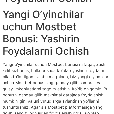
Yangi O’yinchilar
uchun Mostbet
Bonusi: Yashirin
Foydalarni Ochish
Yangi o’yinchilar uchun Mostbet bonusi nafaqat, xush
kelibsizbonus, balki boshqa ko’plab yashirin foydalar
bilan to’ldirilgan. Ushbu maqolada, biz yangi o’yinchilar
uchun Mostbet bonusining qanday qilib samarali va
qulay imkoniyatlarni taqdim etishini ko’rib chiqamiz. Bu
bonusni qanday qilib maksimal darajada foydalanish
mumkinligini va uni yutuqlarga aylantirish yo’llarini
tushuntiramiz. Agar siz Mostbet platformasiga yangi
qo’shilsangiz, bonusdan foydalanish orqali ko’plab