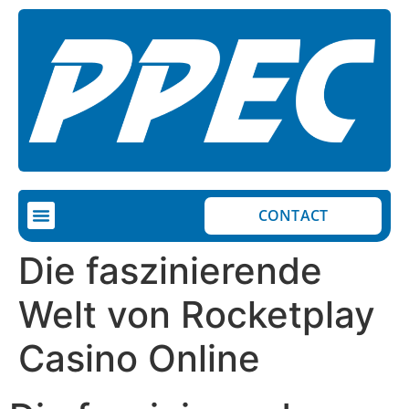
CONTACT
Die faszinierende
Welt von Rocketplay
Casino Online