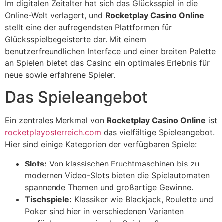
Im digitalen Zeitalter hat sich das Glücksspiel in die
Online-Welt verlagert, und
Rocketplay Casino Online
stellt eine der aufregendsten Plattformen für
Glücksspielbegeisterte dar. Mit einem
benutzerfreundlichen Interface und einer breiten Palette
an Spielen bietet das Casino ein optimales Erlebnis für
neue sowie erfahrene Spieler.
Das Spieleangebot
Ein zentrales Merkmal von
Rocketplay Casino Online
ist
rocketplayosterreich.com
das vielfältige Spieleangebot.
Hier sind einige Kategorien der verfügbaren Spiele:
Slots:
Von klassischen Fruchtmaschinen bis zu
modernen Video-Slots bieten die Spielautomaten
spannende Themen und großartige Gewinne.
Tischspiele:
Klassiker wie Blackjack, Roulette und
Poker sind hier in verschiedenen Varianten