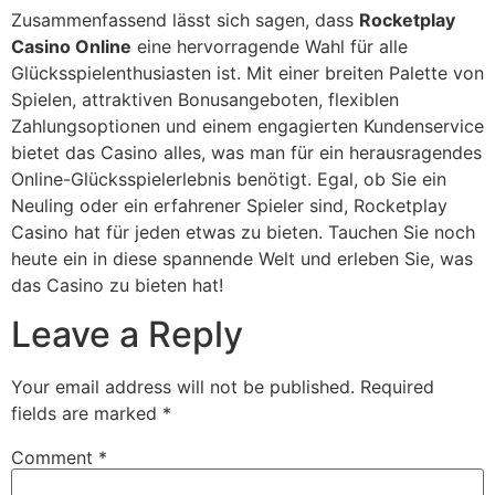
Zusammenfassend lässt sich sagen, dass
Rocketplay
Casino Online
eine hervorragende Wahl für alle
Glücksspielenthusiasten ist. Mit einer breiten Palette von
Spielen, attraktiven Bonusangeboten, flexiblen
Zahlungsoptionen und einem engagierten Kundenservice
bietet das Casino alles, was man für ein herausragendes
Online-Glücksspielerlebnis benötigt. Egal, ob Sie ein
Neuling oder ein erfahrener Spieler sind, Rocketplay
Casino hat für jeden etwas zu bieten. Tauchen Sie noch
heute ein in diese spannende Welt und erleben Sie, was
das Casino zu bieten hat!
Leave a Reply
Your email address will not be published.
Required
fields are marked
*
Comment
*