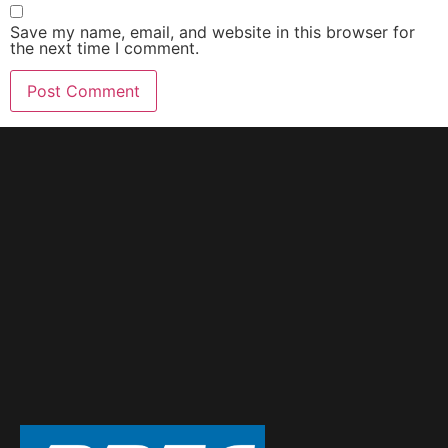
Save my name, email, and website in this browser for
the next time I comment.