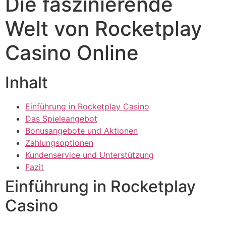
Die faszinierende
Welt von Rocketplay
Casino Online
Inhalt
Einführung in Rocketplay Casino
Das Spieleangebot
Bonusangebote und Aktionen
Zahlungsoptionen
Kundenservice und Unterstützung
Fazit
Einführung in Rocketplay
Casino