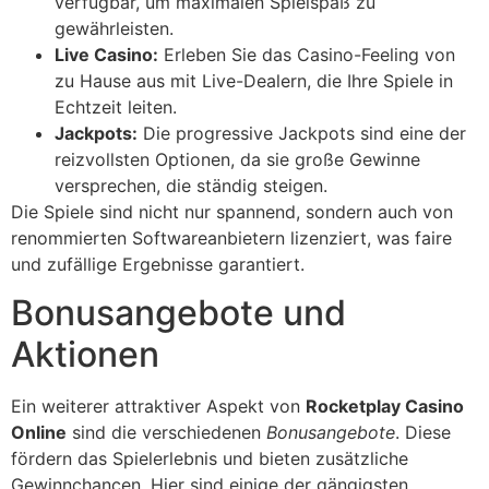
verfügbar, um maximalen Spielspaß zu
gewährleisten.
Live Casino:
Erleben Sie das Casino-Feeling von
zu Hause aus mit Live-Dealern, die Ihre Spiele in
Echtzeit leiten.
Jackpots:
Die progressive Jackpots sind eine der
reizvollsten Optionen, da sie große Gewinne
versprechen, die ständig steigen.
Die Spiele sind nicht nur spannend, sondern auch von
renommierten Softwareanbietern lizenziert, was faire
und zufällige Ergebnisse garantiert.
Bonusangebote und
Aktionen
Ein weiterer attraktiver Aspekt von
Rocketplay Casino
Online
sind die verschiedenen
Bonusangebote
. Diese
fördern das Spielerlebnis und bieten zusätzliche
Gewinnchancen. Hier sind einige der gängigsten