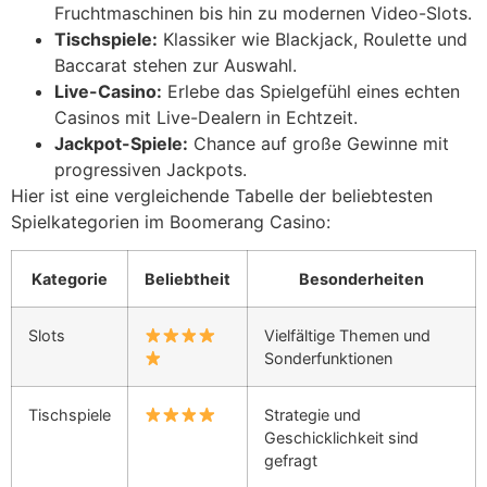
Fruchtmaschinen bis hin zu modernen Video-Slots.
Tischspiele:
Klassiker wie Blackjack, Roulette und
Baccarat stehen zur Auswahl.
Live-Casino:
Erlebe das Spielgefühl eines echten
Casinos mit Live-Dealern in Echtzeit.
Jackpot-Spiele:
Chance auf große Gewinne mit
progressiven Jackpots.
Hier ist eine vergleichende Tabelle der beliebtesten
Spielkategorien im Boomerang Casino:
Kategorie
Beliebtheit
Besonderheiten
Slots
Vielfältige Themen und
Sonderfunktionen
Tischspiele
Strategie und
Geschicklichkeit sind
gefragt