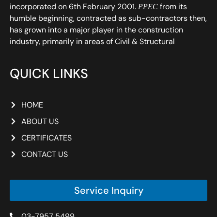
incorporated on 6th February 2001.
from its
PPEC
humble beginning, contracted as sub-contractors then,
has grown into a major player in the construction
industry, primarily in areas of Civil & Structural
QUICK LINKS
HOME
ABOUT US
CERTIFICATES
CONTACT US
Service Inquiry
03-7957 5499