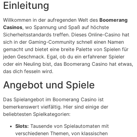
Einleitung
Willkommen in der aufregenden Welt des
Boomerang
Casinos
, wo Spannung und Spaß auf höchste
Sicherheitsstandards treffen. Dieses Online-Casino hat
sich in der Gaming-Community schnell einen Namen
gemacht und bietet eine breite Palette von Spielen für
jeden Geschmack. Egal, ob du ein erfahrener Spieler
oder ein Neuling bist, das Boomerang Casino hat etwas,
das dich fesseln wird.
Angebot und Spiele
Das Spielangebot im Boomerang Casino ist
bemerkenswert vielfältig. Hier sind einige der
beliebtesten Spielkategorien:
Slots:
Tausende von Spielautomaten mit
verschiedenen Themen, von klassischen