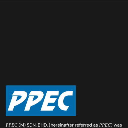
(M) SDN. BHD. (hereinafter referred as
) was
PPEC
PPEC