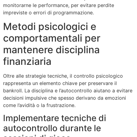
monitorarne le performance, per evitare perdite
impreviste o errori di programmazione.
Metodi psicologici e
comportamentali per
mantenere disciplina
finanziaria
Oltre alle strategie tecniche, il controllo psicologico
rappresenta un elemento chiave per preservare il
bankroll. La disciplina e l’autocontrollo aiutano a evitare
decisioni impulsive che spesso derivano da emozioni
come l’avidità o la frustrazione.
Implementare tecniche di
autocontrollo durante le