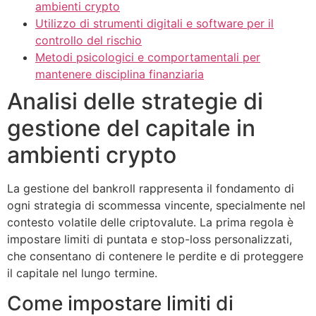
ambienti crypto
Utilizzo di strumenti digitali e software per il
controllo del rischio
Metodi psicologici e comportamentali per
mantenere disciplina finanziaria
Analisi delle strategie di
gestione del capitale in
ambienti crypto
La gestione del bankroll rappresenta il fondamento di
ogni strategia di scommessa vincente, specialmente nel
contesto volatile delle criptovalute. La prima regola è
impostare limiti di puntata e stop-loss personalizzati,
che consentano di contenere le perdite e di proteggere
il capitale nel lungo termine.
Come impostare limiti di