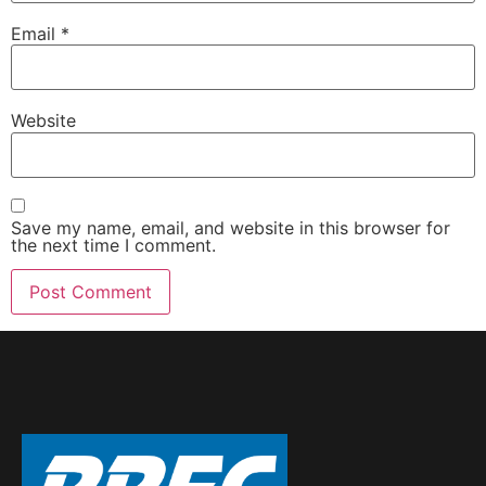
Email
*
Website
Save my name, email, and website in this browser for
the next time I comment.