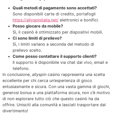
Quali metodi di pagamento sono accettati?
Sono disponibili carte di credito, portafogli
https://allyspinitalia.net/
elettronici e bonifici.
Posso giocare da mobile?
Sì, il casinò è ottimizzato per dispositivi mobili.
Ci sono limiti di prelievo?
Sì, i limiti variano a seconda del metodo di
prelievo scelto.
Come posso contattare il supporto clienti?
Il supporto è disponibile via chat dal vivo, email e
telefono.
In conclusione,
allyspin
casino rappresenta una scelta
eccellente per chi cerca un’esperienza di gioco
entusiasmante e sicura. Con una vasta gamma di giochi,
generosi bonus e una piattaforma sicura, non c’è motivo
di non esplorare tutto ciò che questo casinò ha da
offrire. Unisciti alla comunità e lasciati trasportare dal
divertimento!