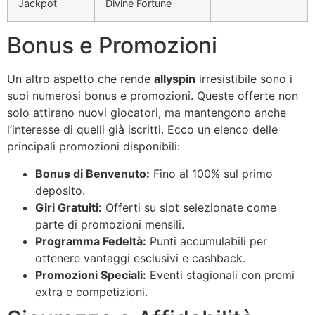
Jackpot
Divine Fortune
Bonus e Promozioni
Un altro aspetto che rende
allyspin
irresistibile sono i
suoi numerosi bonus e promozioni. Queste offerte non
solo attirano nuovi giocatori, ma mantengono anche
l’interesse di quelli già iscritti. Ecco un elenco delle
principali promozioni disponibili:
Bonus di Benvenuto:
Fino al 100% sul primo
deposito.
Giri Gratuiti:
Offerti su slot selezionate come
parte di promozioni mensili.
Programma Fedeltà:
Punti accumulabili per
ottenere vantaggi esclusivi e cashback.
Promozioni Speciali:
Eventi stagionali con premi
extra e competizioni.