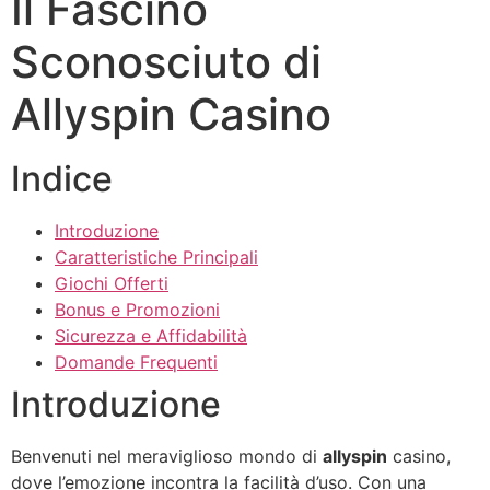
Il Fascino
Sconosciuto di
Allyspin Casino
Indice
Introduzione
Caratteristiche Principali
Giochi Offerti
Bonus e Promozioni
Sicurezza e Affidabilità
Domande Frequenti
Introduzione
Benvenuti nel meraviglioso mondo di
allyspin
casino,
dove l’emozione incontra la facilità d’uso. Con una