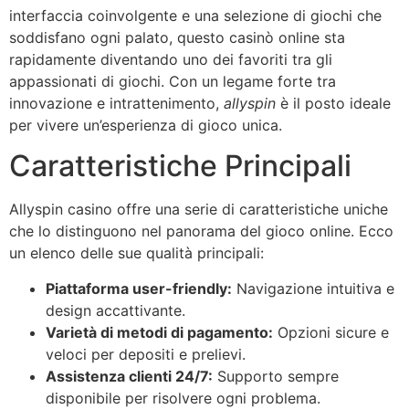
interfaccia coinvolgente e una selezione di giochi che
soddisfano ogni palato, questo casinò online sta
rapidamente diventando uno dei favoriti tra gli
appassionati di giochi. Con un legame forte tra
innovazione e intrattenimento,
allyspin
è il posto ideale
per vivere un’esperienza di gioco unica.
Caratteristiche Principali
Allyspin casino offre una serie di caratteristiche uniche
che lo distinguono nel panorama del gioco online. Ecco
un elenco delle sue qualità principali:
Piattaforma user-friendly:
Navigazione intuitiva e
design accattivante.
Varietà di metodi di pagamento:
Opzioni sicure e
veloci per depositi e prelievi.
Assistenza clienti 24/7:
Supporto sempre
disponibile per risolvere ogni problema.