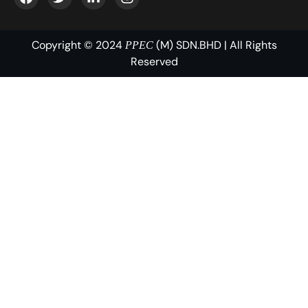
Copyright © 2024
(M) SDN.BHD | All Rights
PPEC
Reserved