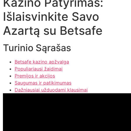
Kazino Patyrimas:
Išlaisvinkite Savo
Azartą su Betsafe
Turinio Sąrašas
Betsafe kazino apžvalga
Populiariausi žaidimai
Premijos ir akcijos
Saugumas ir patikimumas
Dažniausiai užduodami klausimai