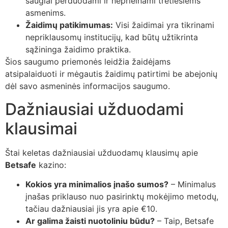
saugiai perduodami ir neprieinami tretiesiems
asmenims.
Žaidimų patikimumas:
Visi žaidimai yra tikrinami
nepriklausomų institucijų, kad būtų užtikrinta
sąžininga žaidimo praktika.
Šios saugumo priemonės leidžia žaidėjams
atsipalaiduoti ir mėgautis žaidimų patirtimi be abejonių
dėl savo asmeninės informacijos saugumo.
Dažniausiai užduodami
klausimai
Štai keletas dažniausiai užduodamų klausimų apie
Betsafe
kazino:
Kokios yra minimalios įnašo sumos?
– Minimalus
įnašas priklauso nuo pasirinktų mokėjimo metodų,
tačiau dažniausiai jis yra apie €10.
Ar galima žaisti nuotoliniu būdu?
– Taip, Betsafe