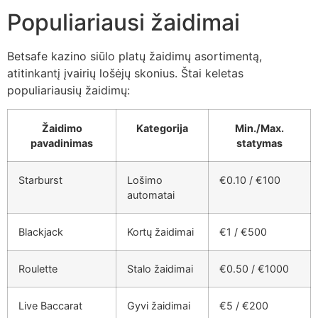
Populiariausi žaidimai
Betsafe kazino siūlo platų žaidimų asortimentą,
atitinkantį įvairių lošėjų skonius. Štai keletas
populiariausių žaidimų:
Žaidimo
Kategorija
Min./Max.
pavadinimas
statymas
Starburst
Lošimo
€0.10 / €100
automatai
Blackjack
Kortų žaidimai
€1 / €500
Roulette
Stalo žaidimai
€0.50 / €1000
Live Baccarat
Gyvi žaidimai
€5 / €200