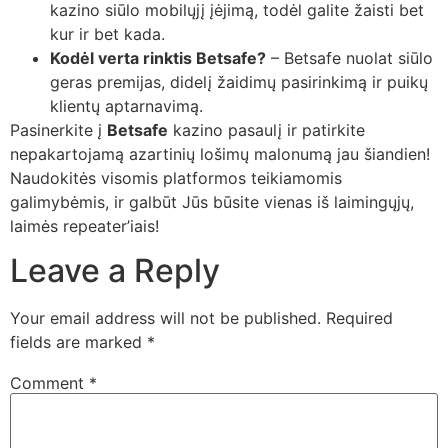
kazino siūlo mobilųjį įėjimą, todėl galite žaisti bet
kur ir bet kada.
Kodėl verta rinktis Betsafe?
– Betsafe nuolat siūlo
geras premijas, didelį žaidimų pasirinkimą ir puikų
klientų aptarnavimą.
Pasinerkite į
Betsafe
kazino pasaulį ir patirkite
nepakartojamą azartinių lošimų malonumą jau šiandien!
Naudokitės visomis platformos teikiamomis
galimybėmis, ir galbūt Jūs būsite vienas iš laimingųjų,
laimės repeater’iais!
Leave a Reply
Your email address will not be published.
Required
fields are marked
*
Comment
*