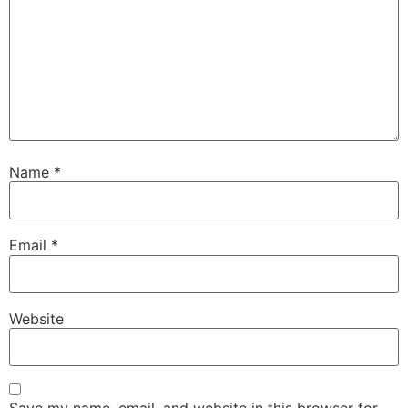
Name
*
Email
*
Website