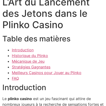
L’Art du Lancement
des Jetons dans le
Plinko Casino
Table des matières
Introduction
Historique du Plinko
Mécanique de Jeu
Stratégies Gagnantes
Meilleurs Casinos pour Jouer au Plinko
FAQ
Introduction
Le
plinko casino
est un jeu fascinant qui attire de
nombreux joueurs à la recherche de sensations fortes et