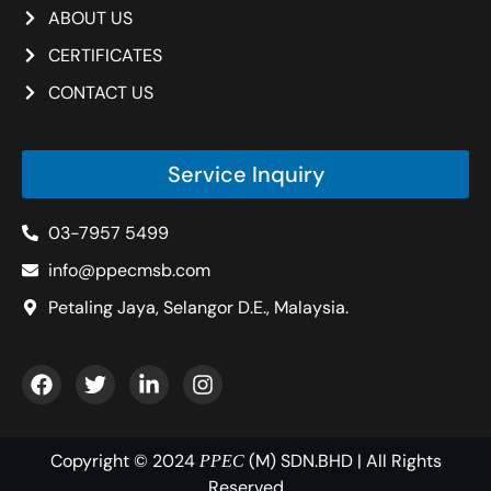
ABOUT US
CERTIFICATES
CONTACT US
Service Inquiry
03-7957 5499
info@ppecmsb.com
Petaling Jaya, Selangor D.E., Malaysia.
Copyright © 2024
(M) SDN.BHD | All Rights
PPEC
Reserved