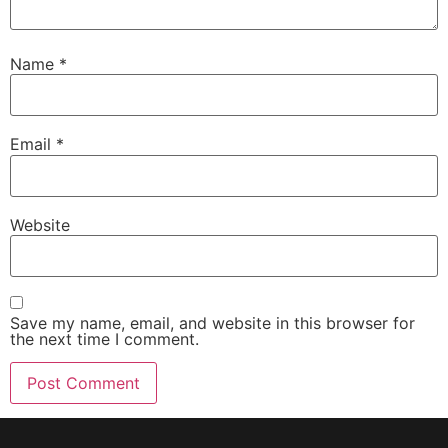
Name
*
Email
*
Website
Save my name, email, and website in this browser for
the next time I comment.