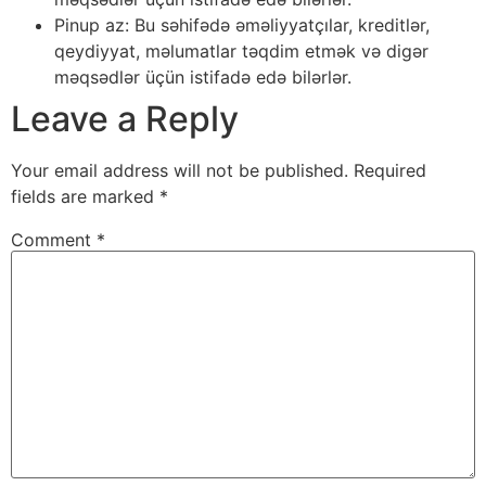
Pinup az: Bu səhifədə əməliyyatçılar, kreditlər,
qeydiyyat, məlumatlar təqdim etmək və digər
məqsədlər üçün istifadə edə bilərlər.
Leave a Reply
Your email address will not be published.
Required
fields are marked
*
Comment
*