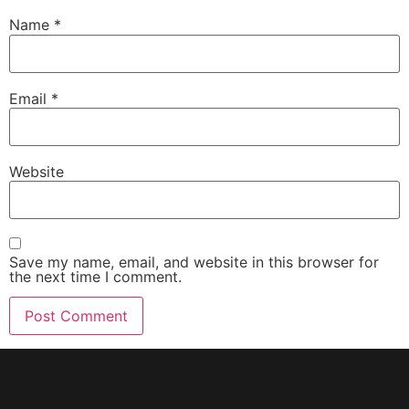
Name
*
Email
*
Website
Save my name, email, and website in this browser for
the next time I comment.