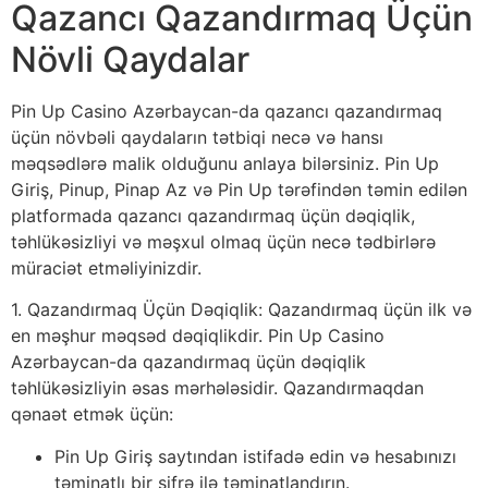
Qazancı Qazandırmaq Üçün
Növli Qaydalar
Pin Up Casino Azərbaycan-da qazancı qazandırmaq
üçün növbəli qaydaların tətbiqi necə və hansı
məqsədlərə malik olduğunu anlaya bilərsiniz. Pin Up
Giriş, Pinup, Pinap Az və Pin Up tərəfindən təmin edilən
platformada qazancı qazandırmaq üçün dəqiqlik,
təhlükəsizliyi və məşxul olmaq üçün necə tədbirlərə
müraciət etməliyinizdir.
1. Qazandırmaq Üçün Dəqiqlik: Qazandırmaq üçün ilk və
en məşhur məqsəd dəqiqlikdir. Pin Up Casino
Azərbaycan-da qazandırmaq üçün dəqiqlik
təhlükəsizliyin əsas mərhələsidir. Qazandırmaqdan
qənaət etmək üçün:
Pin Up Giriş saytından istifadə edin və hesabınızı
təminatlı bir şifrə ilə təminatlandırın.