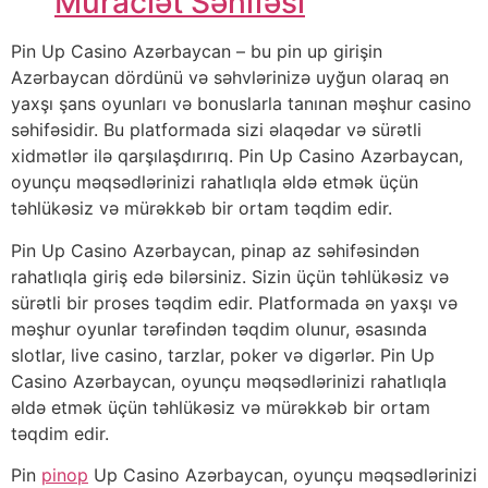
Müraciət Səhifəsi
Pin Up Casino Azərbaycan – bu pin up girişin
Azərbaycan dördünü və səhvlərinizə uyğun olaraq ən
yaxşı şans oyunları və bonuslarla tanınan məşhur casino
səhifəsidir. Bu platformada sizi əlaqədar və sürətli
xidmətlər ilə qarşılaşdırırıq. Pin Up Casino Azərbaycan,
oyunçu məqsədlərinizi rahatlıqla əldə etmək üçün
təhlükəsiz və mürəkkəb bir ortam təqdim edir.
Pin Up Casino Azərbaycan, pinap az səhifəsindən
rahatlıqla giriş edə bilərsiniz. Sizin üçün təhlükəsiz və
sürətli bir proses təqdim edir. Platformada ən yaxşı və
məşhur oyunlar tərəfindən təqdim olunur, əsasında
slotlar, live casino, tarzlar, poker və digərlər. Pin Up
Casino Azərbaycan, oyunçu məqsədlərinizi rahatlıqla
əldə etmək üçün təhlükəsiz və mürəkkəb bir ortam
təqdim edir.
Pin
pinop
Up Casino Azərbaycan, oyunçu məqsədlərinizi