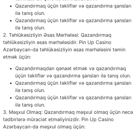
Qazandırmaq üçün təkliflər və qazandırma şansları
ilə tanış olun.
Qazandırmaq üçün təkliflər və qazandırma şansları
ilə tanış olun.
2. Təhlükəsizliyin Əsas Mərhələsi: Qazandırmaq
təhlükəsizliyin əsas mərhələsidir. Pin Up Casino
Azərbaycan-da təhlükəsizliyin əsas mərhələsini təmin
etmək üçün:
Qazandırmaqdan qənaət etmək və qazandırmaq
üçün təkliflər və qazandırma şansları ilə tanış olun.
Qazandırmaq üçün təkliflər və qazandırma şansları
ilə tanış olun.
Qazandırmaq üçün təkliflər və qazandırma şansları
ilə tanış olun.
3. Məşxul Olmaq: Qazandırmaq məşxul olmaq üçün necə
tədbirlərə müraciət etməliyinizdir. Pin Up Casino
Azərbaycan-da məşxul olmaq üçün: