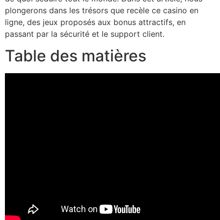
plongerons dans les trésors que recèle ce casino en
ligne, des jeux proposés aux bonus attractifs, en
passant par la sécurité et le support client.
Table des matières