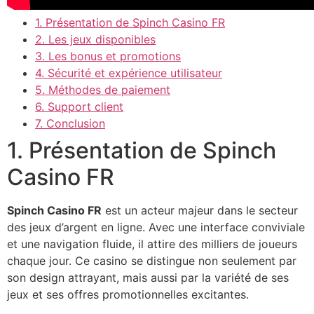
1. Présentation de Spinch Casino FR
2. Les jeux disponibles
3. Les bonus et promotions
4. Sécurité et expérience utilisateur
5. Méthodes de paiement
6. Support client
7. Conclusion
1. Présentation de Spinch
Casino FR
Spinch Casino FR
est un acteur majeur dans le secteur
des jeux d’argent en ligne. Avec une interface conviviale
et une navigation fluide, il attire des milliers de joueurs
chaque jour. Ce casino se distingue non seulement par
son design attrayant, mais aussi par la variété de ses
jeux et ses offres promotionnelles excitantes.