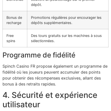
dépôt.
Bonus de
Promotions régulières pour encourager les
recharge
dépôts supplémentaires.
Free
Des tours gratuits sur les machines à sous
spins
sélectionnées.
Programme de fidélité
Spinch Casino FR propose également un programme de
fidélité où les joueurs peuvent accumuler des points
pour obtenir des récompenses exclusives, allant des
bonus à des retraits rapides.
4. Sécurité et expérience
utilisateur