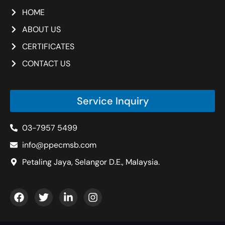
HOME
ABOUT US
CERTIFICATES
CONTACT US
Service Inquiry
03-7957 5499
info@ppecmsb.com
Petaling Jaya, Selangor D.E., Malaysia.