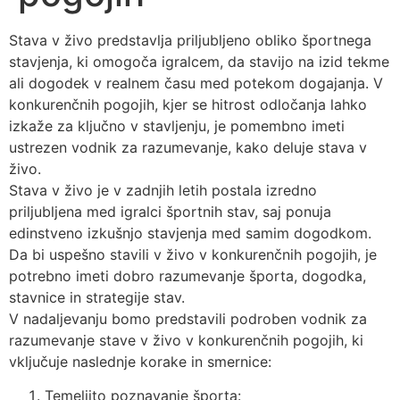
Stava v živo predstavlja priljubljeno obliko športnega
stavjenja, ki omogoča igralcem, da stavijo na izid tekme
ali dogodek v realnem času med potekom dogajanja. V
konkurenčnih pogojih, kjer se hitrost odločanja lahko
izkaže za ključno v stavljenju, je pomembno imeti
ustrezen vodnik za razumevanje, kako deluje stava v
živo.
Stava v živo je v zadnjih letih postala izredno
priljubljena med igralci športnih stav, saj ponuja
edinstveno izkušnjo stavjenja med samim dogodkom.
Da bi uspešno stavili v živo v konkurenčnih pogojih, je
potrebno imeti dobro razumevanje športa, dogodka,
stavnice in strategije stav.
V nadaljevanju bomo predstavili podroben vodnik za
razumevanje stave v živo v konkurenčnih pogojih, ki
vključuje naslednje korake in smernice:
Temeljito poznavanje športa: