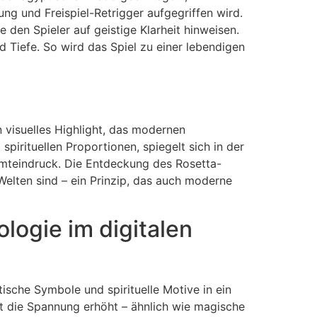
ng und Freispiel-Retrigger aufgegriffen wird.
e den Spieler auf geistige Klarheit hinweisen.
und Tiefe. So wird das Spiel zu einer lebendigen
 visuelles Highlight, das modernen
spirituellen Proportionen, spiegelt sich in der
amteindruck. Die Entdeckung des Rosetta-
Welten sind – ein Prinzip, das auch moderne
ologie im digitalen
ische Symbole und spirituelle Motive in ein
pt die Spannung erhöht – ähnlich wie magische