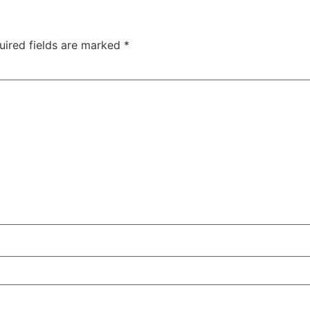
uired fields are marked
*