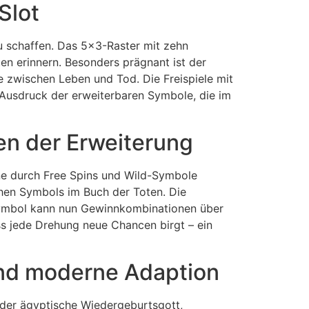
Slot
zu schaffen. Das 5×3-Raster mit zehn
ten erinnern. Besonders prägnant ist der
e zwischen Leben und Tod. Die Freispiele mit
Ausdruck der erweiterbaren Symbole, die im
en der Erweiterung
nne durch Free Spins und Wild-Symbole
chen Symbols im Buch der Toten. Die
Symbol kann nun Gewinnkombinationen über
ss jede Drehung neue Chancen birgt – ein
 und moderne Adaption
 der ägyptische Wiedergeburtsgott,