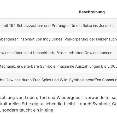
Beschreibung
 mit 192 Schutzzaubern und Prüfungen für die Reise ins Jenseits
benteurer, inspiriert von Indy Jones, Verkörperung der Heldensuc
winnen über nicht benachbarte Felder, erhöhen Gewinnchancen
Mechanik, erweiterbare Symbole, maximale Auszahlungen bis 5.000
ohe Gewinne durch Free Spins und Wild-Symbole schaffen Spannu
Erzählung von Leben, Tod und Wiedergeburt verwandelte, so ü
 kulturelles Erbe digital lebendig bleibt – durch Symbole, G
 sondern taucht ein in eine