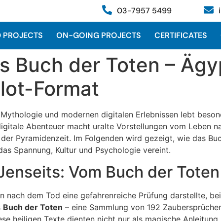
03-7957 5499
 PROJECTS
ON-GOING PROJECTS
CERTIFICATES
s Buch der Toten – Ägy
Slot-Format
 Mythologie und modernen digitalen Erlebnissen lebt beson
digitale Abenteuer macht uralte Vorstellungen vom Leben n
er Pyramidenzeit. Im Folgenden wird gezeigt, wie das Buch 
das Spannung, Kultur und Psychologie vereint.
 Jenseits: Vom Buch der Toten
 nach dem Tod eine gefahrenreiche Prüfung darstellte, be
s
Buch der Toten
– eine Sammlung von 192 Zaubersprüchen,
e heiligen Texte dienten nicht nur als magische Anleitung, 