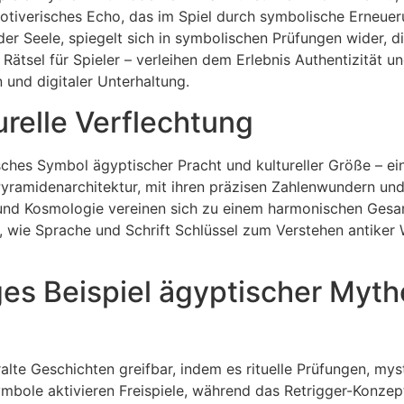
motiverisches Echo, das im Spiel durch symbolische Erneueru
der Seele, spiegelt sich in symbolischen Prüfungen wider, di
, Rätsel für Spieler – verleihen dem Erlebnis Authentizität 
 und digitaler Unterhaltung.
urelle Verflechtung
hes Symbol ägyptischer Pracht und kultureller Größe – ein
Pyramidenarchitektur, mit ihren präzisen Zahlenwundern und 
k und Kosmologie vereinen sich zu einem harmonischen Ges
t, wie Sprache und Schrift Schlüssel zum Verstehen antiker 
ges Beispiel ägyptischer Myth
lte Geschichten greifbar, indem es rituelle Prüfungen, myst
Symbole aktivieren Freispiele, während das Retrigger-Konze