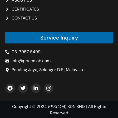
ABOUT US
CERTIFICATES
CONTACT US
Service Inquiry
03-7957 5499
info@ppecmsb.com
Petaling Jaya, Selangor D.E., Malaysia.
Copyright © 2024
(M) SDN.BHD | All Rights
PPEC
Reserved