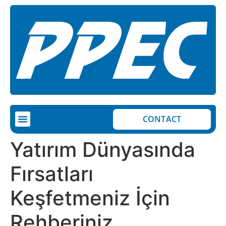
CONTACT
COMPLETED PROJECTS
ON-GOING PROJECTS
Yatırım Dünyasında
Fırsatları
Keşfetmeniz İçin
Rehberiniz